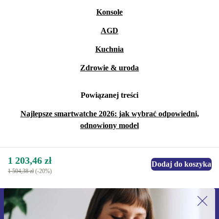
Konsole
AGD
Kuchnia
Zdrowie & uroda
Powiązanej treści
Najlepsze smartwatche 2026: jak wybrać odpowiedni,
odnowiony model
1 203,46 zł
Dodaj do koszyka
1 504,38 zł
(-20%)
Zapisz się na nasz newsletter!