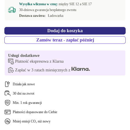
Wysyłka wliczona w cenę:
między
SIE 12 a
SIE 17
30-dniowa gwarancja bezpłatnego zwrotu
Dostawa zawiera:
Ładowarka
Dodaj do koszyka
Zamów teraz - zapłać później
Usługi dodatkowe
Płatność ekspresowa z Klarna
Zapłać w 3 ratach miesięcznych z
Działa jak nowe
30 dni na zwrot
Min. 1 rok gwarancji
Płatności dopasowane do Ciebie
Mniej emisji CO₂ niż nowy