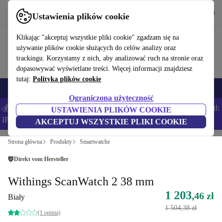
Pobierz aplikację
Pobierz
Ustawienia plików cookie
Korzystaj z refurbed szybko i łatwo
Klikając "akceptuj wszystkie pliki cookie" zgadzam się na
używanie plików cookie służących do celów analizy oraz
trackingu. Korzystamy z nich, aby analizować ruch na stronie oraz
dopasowywać wyświetlane treści. Więcej informacji znajdziesz
tutaj:
Polityka plików cookie
Smartfony
Laptopy
Tablety
Smartwatche
Akcesoria
Słuchawki
Ograniczona użyteczność
💰Zaoszczędź DODATKOWE 5% na wszystkich iPhone’ach – Kod:
USTAWIENIA PLIKÓW COOKIE
IPHONEDEAL –
Regulamin
AKCEPTUJ WSZYSTKIE PLIKI COOKIE
Strona główna
Produkty
Smartwatche
Direkt vom Hersteller
Withings ScanWatch 2 38 mm
1 203
,46 zł
Biały
1 504,38 zł
(1 opinia)