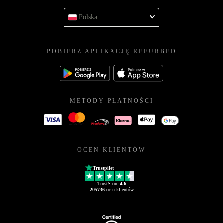
Polska
POBIERZ APLIKACJĘ REFURBED
METODY PŁATNOŚCI
OCEN KLIENTÓW
Trustpilot
TrustScore
4.6
205736
ocen klientów