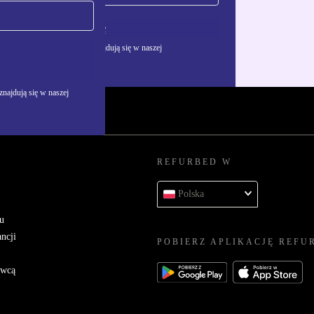
Zarejestruj się
żywania danych osobowych znajdują się w naszej
najdują się w naszej
REFURBED W
Polska
u
ncji
POBIERZ APLIKACJĘ REFU
awcą