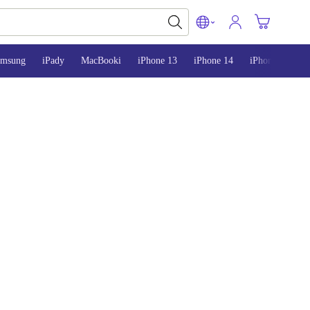
amsung
iPady
MacBooki
iPhone 13
iPhone 14
iPhone 15