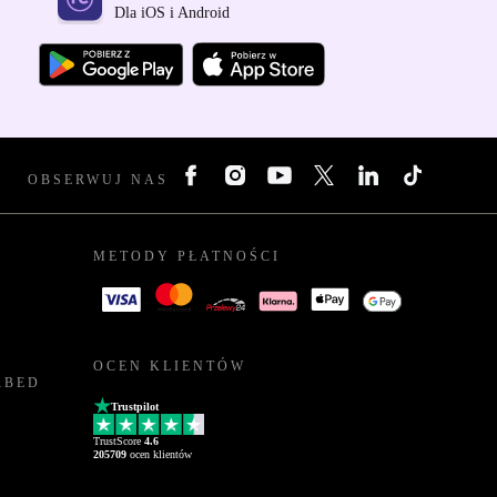
Dla iOS i Android
OBSERWUJ NAS
METODY PŁATNOŚCI
OCEN KLIENTÓW
RBED
Trustpilot
TrustScore
4.6
205709
ocen klientów