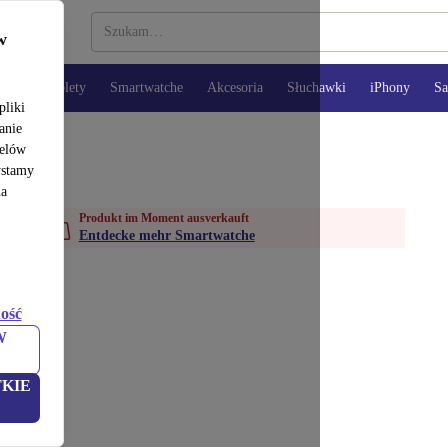
w
opy
Tablety
Smartwatche
Akcesoria
Słuchawki
iPhony
S
pliki
anie
celów
ystamy
na
Produkt im Moment ausverkauft
Entdecke mehr Smartwatche
ość
W
KIE