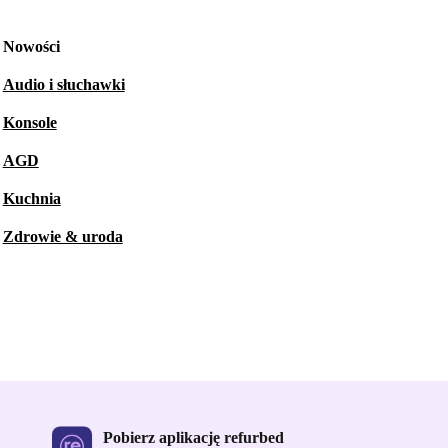
Nowości
Audio i słuchawki
Konsole
AGD
Kuchnia
Zdrowie & uroda
Pobierz aplikację refurbed