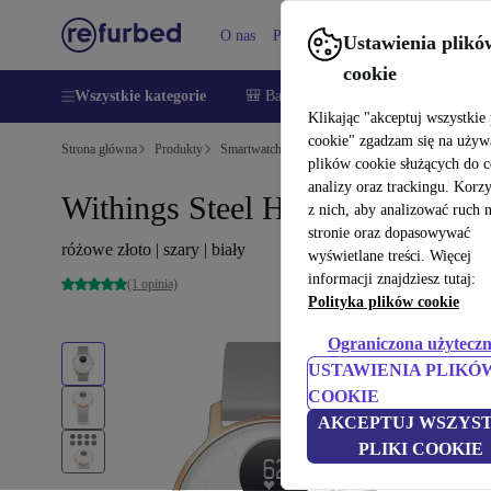
O nas
Pomoc
Ustawienia plikó
cookie
Wszystkie kategorie
🎒 Back to school
Smartfony
Lapt
Klikając "akceptuj wszystkie 
cookie" zgadzam się na używ
Strona główna
Produkty
Smartwatche
plików cookie służących do 
analizy oraz trackingu. Korz
Withings Steel HR 36 mm
z nich, aby analizować ruch 
stronie oraz dopasowywać
różowe złoto | szary | biały
wyświetlane treści. Więcej
informacji znajdziesz tutaj:
(1 opinia)
Polityka plików cookie
Ograniczona użyteczn
USTAWIENIA PLIKÓ
COOKIE
AKCEPTUJ WSZYST
PLIKI COOKIE