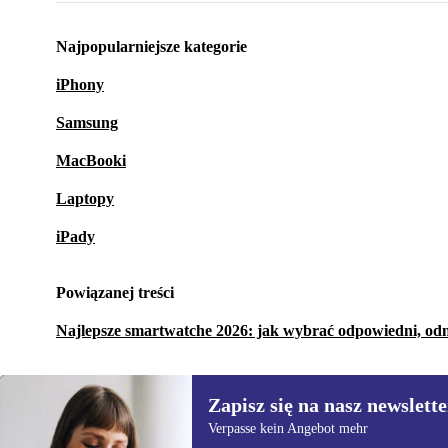
Najpopularniejsze kategorie
iPhony
Samsung
MacBooki
Laptopy
iPady
Powiązanej treści
Najlepsze smartwatche 2026: jak wybrać odpowiedni, o
Zapisz się na nasz newslette
Verpasse kein Angebot mehr