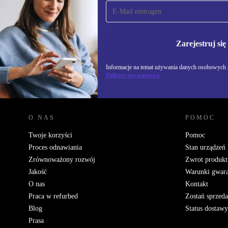
Zapisz się na nasz
newsletter!
Nie przegap żadnej oferty.
Informacje na temat u
Polityce prywatności
Zarejestruj się
Informacje na temat używania danych osobowych z
Polityce prywatności
REFURBED POLSKA - RETHINK NEW.
O NAS
POMOC
Twoje korzyści
Pomoc
Proces odnawiania
Stan urządzeń
Zrównoważony rozwój
Zwrot produkt
Jakość
Warunki gwara
O nas
Kontakt
Praca w refurbed
Zostań sprzed
Blog
Status dostawy
Prasa