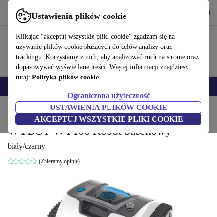
Pobierz aplikację
Pobierz
Ustawienia plików cookie
Korzystaj z refurbed szybko i łatwo
Klikając "akceptuj wszystkie pliki cookie" zgadzam się na
używanie plików cookie służących do celów analizy oraz
trackingu. Korzystamy z nich, aby analizować ruch na stronie oraz
dopasowywać wyświetlane treści. Więcej informacji znajdziesz
tutaj:
Polityka plików cookie
Smartfony
Laptopy
Tablety
Smartwatche
Akcesoria
Słuchawki
Ograniczona użyteczność
USTAWIENIA PLIKÓW COOKIE
Strona główna
Produkty
Ogród
Baseny i akcesoria basenowe
AKCEPTUJ WSZYSTKIE PLIKI COOKIE
WYBOT WY100 Robot basenowy
biały/czarny
(Zbieramy opinie)