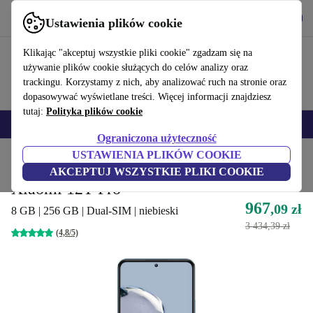
Pobierz aplikację
Pobierz
Ustawienia plików cookie
Korzystaj z refurbed szybko i łatwo
Klikając "akceptuj wszystkie pliki cookie" zgadzam się na
używanie plików cookie służących do celów analizy oraz
trackingu. Korzystamy z nich, aby analizować ruch na stronie oraz
dopasowywać wyświetlane treści. Więcej informacji znajdziesz
tutaj:
Polityka plików cookie
Smartfony
Laptopy
Tablety
Smartwatche
Akcesoria
Słuchawki
Ograniczona użyteczność
USTAWIENIA PLIKÓW COOKIE
Strona główna
Produkty
Telefony i smartfony
Telefony Xiaomi
AKCEPTUJ WSZYSTKIE PLIKI COOKIE
Xiaomi 12T Pro
967
,09 zł
8 GB | 256 GB | Dual-SIM | niebieski
3 434,39 zł
(4,8/5)