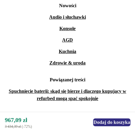
Nowości
Audio i słuchawki
Konsole
AGD
Kuchnia
Zdrowie & uroda
Powiązanej treści
Spuchnięcie baterii: skąd się bierze i dlaczego kupujący w
refurbed mogą spać spokojnie
967,09 zł
Dodaj do koszyka
3 434,39 zł
(-72%)