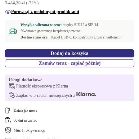
3 434,39 zł
(-72%)
Porównaj z podobnymi produktami
Wysyłka wliczona w cenę:
między
SIE 12 a
SIE 14
30-dniowa gwarancja bezpłatnego zwrotu
Dostawa zawiera:
Kabel USB-C kompatybilny z tym smartfonem
Dodaj do koszyka
Zamów teraz - zapłać później
Usługi dodatkowe
Płatność ekspresowa z Klarna
Zapłać w 3 ratach miesięcznych z
Działa jak nowe
30 dni na zwrot
Min. 1 rok gwarancji