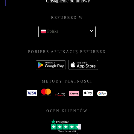
Odstąpienie od umowy
REFURBED W
Polska
POBIERZ APLIKACJĘ REFURBED
METODY PŁATNOŚCI
OCEN KLIENTÓW
Trustpilot
TrustScore
4.6