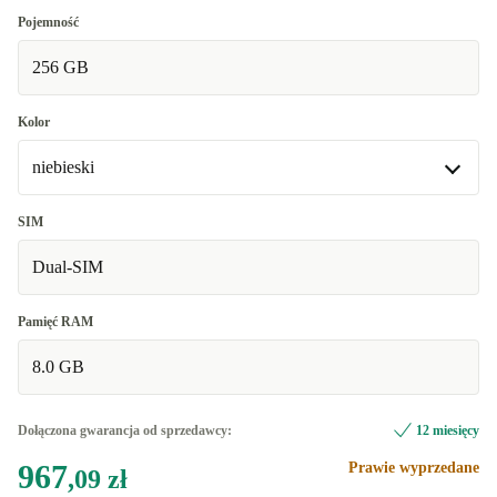
Pojemność
256 GB
Kolor
niebieski
niebieski
SIM
Dostępne w innych wariantach
Dual-SIM
czarny
+145,71 zł
Pamięć RAM
8.0 GB
Dołączona gwarancja od sprzedawcy:
12 miesięcy
967
Prawie wyprzedane
,09 zł