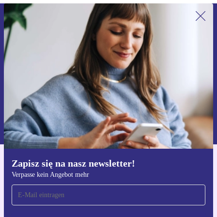
Zapisz się na nasz newsletter!
Nie przegap żadnej oferty.
Zarejestruj się
Informacje na temat używania danych osobowych znajdują się w
naszej
Polityce prywatności
Zapisz się na nasz newsletter!
Pobierz aplikację refurbed
Verpasse kein Angebot mehr
Dla iOS i Android