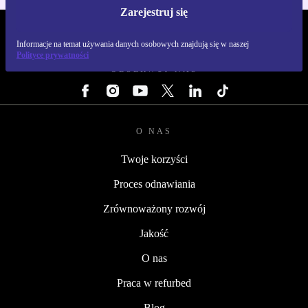
Zarejestruj się
REFURBED POLSKA - RETHINK NEW.
Informacje na temat używania danych osobowych znajdują się w naszej
Polityce prywatności
OBSERWUJ NAS
O NAS
Twoje korzyści
Proces odnawiania
Zrównoważony rozwój
Jakość
O nas
Praca w refurbed
Blog