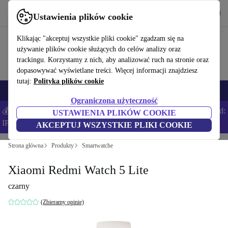
Pobierz aplikację
Pobierz
Ustawienia plików cookie
Korzystaj z refurbed szybko i łatwo
Klikając "akceptuj wszystkie pliki cookie" zgadzam się na
używanie plików cookie służących do celów analizy oraz
trackingu. Korzystamy z nich, aby analizować ruch na stronie oraz
dopasowywać wyświetlane treści. Więcej informacji znajdziesz
tutaj:
Polityka plików cookie
Smartfony
Laptopy
Tablety
Smartwatche
Akcesoria
Słuchawki
Ograniczona użyteczność
💰Zaoszczędź DODATKOWE 5% na wszystkich iPhone’ach – Kod:
USTAWIENIA PLIKÓW COOKIE
IPHONEDEAL –
Regulamin
AKCEPTUJ WSZYSTKIE PLIKI COOKIE
Strona główna
Produkty
Smartwatche
Xiaomi Redmi Watch 5 Lite
czarny
(Zbieramy opinie)