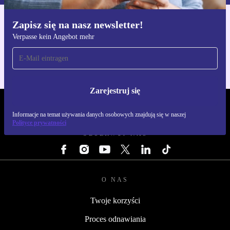
Zapisz się na nasz newsletter!
Pobierz aplikację refurbed
Verpasse kein Angebot mehr
Dla iOS i Android
Zarejestruj się
REFURBED POLSKA - RETHINK NEW.
Informacje na temat używania danych osobowych znajdują się w naszej
Polityce prywatności
OBSERWUJ NAS
O NAS
Twoje korzyści
Proces odnawiania