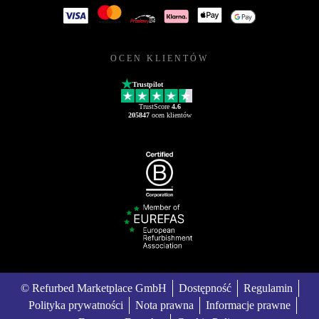
OCEN KLIENTÓW
Trustpilot
TrustScore
4.6
205847
ocen klientów
© Refurbed Marketplace GmbH
Dostępność
Regulamin
Polityka prywatności
Nota prawna
Informacje prawne