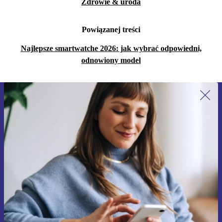
Zdrowie & uroda
Powiązanej treści
Najlepsze smartwatche 2026: jak wybrać odpowiedni,
odnowiony model
Zapisz się na nasz newsletter!
Nie przegap żadnej oferty.
Zarejestruj się
Informacje na temat używania danych osobowych znajdują się w
naszej
Polityce prywatności