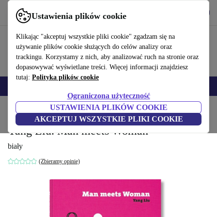
Pobierz aplikację
Pobierz
Ustawienia plików cookie
Korzystaj z refurbed szybko i łatwo
Klikając "akceptuj wszystkie pliki cookie" zgadzam się na
używanie plików cookie służących do celów analizy oraz
trackingu. Korzystamy z nich, aby analizować ruch na stronie oraz
dopasowywać wyświetlane treści. Więcej informacji znajdziesz
tutaj:
Polityka plików cookie
Smartfony
Laptopy
Tablety
Smartwatche
Akcesoria
Słuchawki
Ograniczona użyteczność
USTAWIENIA PLIKÓW COOKIE
Strona główna
Produkty
Gospodarstwo domowe
Meble
AKCEPTUJ WSZYSTKIE PLIKI COOKIE
Yang Liu. Man meets Woman
biały
(Zbieramy opinie)