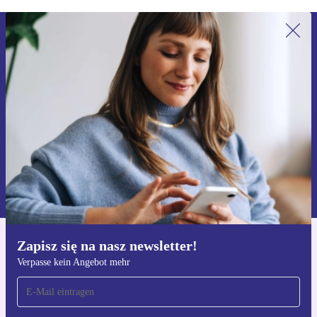
Zapisz się na nasz newsletter!
Nie przegap żadnej oferty.
Zarejestruj się
Informacje na temat używania danych osobowych znajdują się w
naszej
Polityce prywatności
Zapisz się na nasz newsletter!
Pobierz aplikację refurbed
Verpasse kein Angebot mehr
Dla iOS i Android