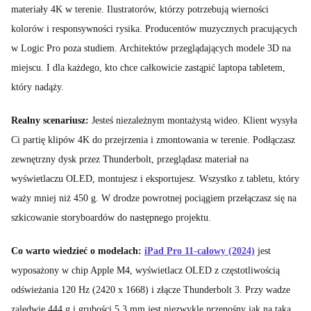
materiały 4K w terenie. Ilustratorów, którzy potrzebują wierności
kolorów i responsywności rysika. Producentów muzycznych pracujących
w Logic Pro poza studiem. Architektów przeglądających modele 3D na
miejscu. I dla każdego, kto chce całkowicie zastąpić laptopa tabletem,
który nadąży.
Realny scenariusz:
Jesteś niezależnym montażystą wideo. Klient wysyła
Ci partię klipów 4K do przejrzenia i zmontowania w terenie. Podłączasz
zewnętrzny dysk przez Thunderbolt, przeglądasz materiał na
wyświetlaczu OLED, montujesz i eksportujesz. Wszystko z tabletu, który
waży mniej niż 450 g. W drodze powrotnej pociągiem przełączasz się na
szkicowanie storyboardów do następnego projektu.
Co warto wiedzieć o modelach:
iPad Pro 11-calowy (2024)
jest
wyposażony w chip Apple M4, wyświetlacz OLED z częstotliwością
odświeżania 120 Hz (2420 x 1668) i złącze Thunderbolt 3. Przy wadze
zaledwie 444 g i grubości 5,3 mm jest niezwykle przenośny jak na taką