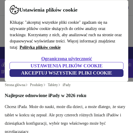
Pobierz aplikację
Pobierz
Ustawienia plików cookie
Korzystaj z refurbed szybko i łatwo
Klikając "akceptuj wszystkie pliki cookie" zgadzam się na
używanie plików cookie służących do celów analizy oraz
trackingu. Korzystamy z nich, aby analizować ruch na stronie oraz
dopasowywać wyświetlane treści. Więcej informacji znajdziesz
tutaj:
Polityka plików cookie
Smartfony
Laptopy
Tablety
Smartwatche
Akcesoria
Słuchawki
Ograniczona użyteczność
💰Zaoszczędź DODATKOWE 5% na wszystkich iPhone’ach – Kod:
USTAWIENIA PLIKÓW COOKIE
IPHONEDEAL –
Regulamin
AKCEPTUJ WSZYSTKIE PLIKI COOKIE
Strona główna
Produkty
Tablety
iPady
Najlepsze odnowione iPady w 2026 roku
Chcesz iPada. Może do nauki, może dla dzieci, a może dlatego, że stary
tablet w końcu się zepsuł. Ale przy czterech różnych liniach iPadów i
dziesiątkach konfiguracji, wybór tego właściwego może być
przytłaczający.