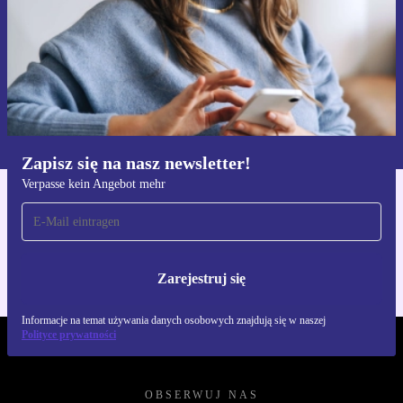
Zarejestruj się
Informacje na temat używania danych osobowych znajdują się w
naszej
Polityce prywatności
Zapisz się na nasz newsletter!
Verpasse kein Angebot mehr
Pobierz aplikację refurbed
Dla iOS i Android
Zarejestruj się
Informacje na temat używania danych osobowych znajdują się w naszej
Polityce prywatności
REFURBED POLSKA - RETHINK NEW.
OBSERWUJ NAS