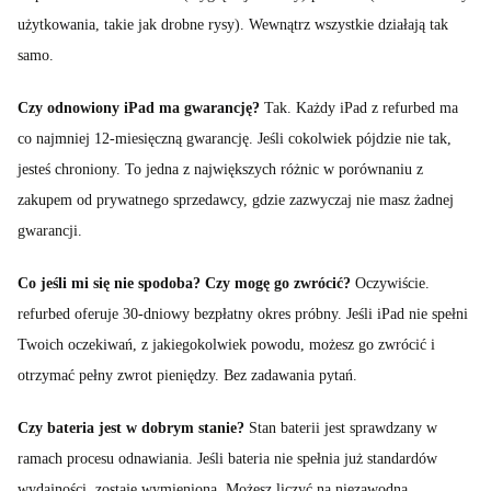
użytkowania, takie jak drobne rysy). Wewnątrz wszystkie działają tak
samo.
Czy odnowiony iPad ma gwarancję?
Tak. Każdy iPad z refurbed ma
co najmniej 12-miesięczną gwarancję. Jeśli cokolwiek pójdzie nie tak,
jesteś chroniony. To jedna z największych różnic w porównaniu z
zakupem od prywatnego sprzedawcy, gdzie zazwyczaj nie masz żadnej
gwarancji.
Co jeśli mi się nie spodoba? Czy mogę go zwrócić?
Oczywiście.
refurbed oferuje 30-dniowy bezpłatny okres próbny. Jeśli iPad nie spełni
Twoich oczekiwań, z jakiegokolwiek powodu, możesz go zwrócić i
otrzymać pełny zwrot pieniędzy. Bez zadawania pytań.
Czy bateria jest w dobrym stanie?
Stan baterii jest sprawdzany w
ramach procesu odnawiania. Jeśli bateria nie spełnia już standardów
wydajności, zostaje wymieniona. Możesz liczyć na niezawodną