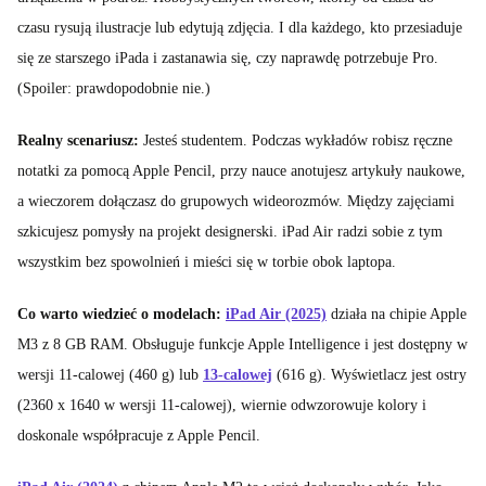
czasu rysują ilustracje lub edytują zdjęcia. I dla każdego, kto przesiaduje
się ze starszego iPada i zastanawia się, czy naprawdę potrzebuje Pro.
(Spoiler: prawdopodobnie nie.)
Realny scenariusz:
Jesteś studentem. Podczas wykładów robisz ręczne
notatki za pomocą Apple Pencil, przy nauce anotujesz artykuły naukowe,
a wieczorem dołączasz do grupowych wideorozmów. Między zajęciami
szkicujesz pomysły na projekt designerski. iPad Air radzi sobie z tym
wszystkim bez spowolnień i mieści się w torbie obok laptopa.
Co warto wiedzieć o modelach:
iPad Air (2025)
działa na chipie Apple
M3 z 8 GB RAM. Obsługuje funkcje Apple Intelligence i jest dostępny w
wersji 11-calowej (460 g) lub
13-calowej
(616 g). Wyświetlacz jest ostry
(2360 x 1640 w wersji 11-calowej), wiernie odwzorowuje kolory i
doskonale współpracuje z Apple Pencil.