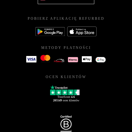
POBIERZ APLIKACJĘ REFURBED
METODY PŁATNOŚCI
OCEN KLIENTÓW
Trustpilot
TrustScore
4.6
205549
ocen klientów