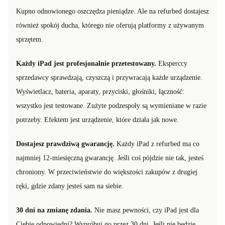
Kupno odnowionego oszczędza pieniądze. Ale na refurbed dostajesz
również spokój ducha, którego nie oferują platformy z używanym
sprzętem.
Każdy iPad jest profesjonalnie przetestowany.
Eksperccy
sprzedawcy sprawdzają, czyszczą i przywracają każde urządzenie.
Wyświetlacz, bateria, aparaty, przyciski, głośniki, łączność:
wszystko jest testowane. Zużyte podzespoły są wymieniane w razie
potrzeby. Efektem jest urządzenie, które działa jak nowe.
Dostajesz prawdziwą gwarancję.
Każdy iPad z refurbed ma co
najmniej 12-miesięczną gwarancję. Jeśli coś pójdzie nie tak, jesteś
chroniony. W przeciwieństwie do większości zakupów z drugiej
ręki, gdzie zdany jesteś sam na siebie.
30 dni na zmianę zdania.
Nie masz pewności, czy iPad jest dla
Ciebie odpowiedni? Wypróbuj go przez 30 dni. Jeśli nie będzie