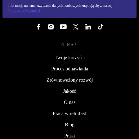
REFURBED POLSKA - RETHINK NEW.
Informacje na temat używania danych osobowych znajdują się w naszej
Polityce prywatności
OBSERWUJ NAS
O NAS
Twoje korzyści
Proces odnawiania
Zrównoważony rozwój
Jakość
O nas
Praca w refurbed
Blog
Prasa