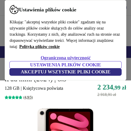
Pobierz aplikację
Pobierz
Ustawienia plików cookie
Korzystaj z refurbed szybko i łatwo
Klikając "akceptuj wszystkie pliki cookie" zgadzam się na
używanie plików cookie służących do celów analizy oraz
trackingu. Korzystamy z nich, aby analizować ruch na stronie oraz
dopasowywać wyświetlane treści. Więcej informacji znajdziesz
tutaj:
Polityka plików cookie
Smartfony
Laptopy
Tablety
Smartwatche
Akcesoria
Słuchawki
Ograniczona użyteczność
USTAWIENIA PLIKÓW COOKIE
Strona główna
Produkty
Tablety
iPady
AKCEPTUJ WSZYSTKIE PLIKI COOKIE
iPad mini (2024) | 8.3"
2 234
,99 zł
128 GB | Księżycowa poświata
2 918,91 zł
(4,9/5)