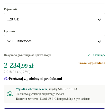
Gwiazda Polarna
Pojemność
128 GB
gwiezdna szarość
+124,38 zł
niebieski
128 GB
+124,38 zł
Łączność
WiFi, Bluetooth
fioletowy
256 GB
+214,01 zł
+504,01 zł
512 GB
WiFi, Bluetooth
+1 184,01 zł
Dołączona gwarancja od sprzedawcy:
12 miesięcy
Dostępne w innych wariantach
2 234
Prawie wyprzedane
,99 zł
WiFi, Bluetooth, Dane mobilne (5G)
+310,00 zł
2 918,91 zł
(-23%)
Porównaj z podobnymi produktami
Wysyłka wliczona w cenę:
między
SIE 12 a
SIE 13
30-dniowa gwarancja bezpłatnego zwrotu
Dostawa zawiera:
Kabel USB-C kompatybilny z tym tabletem