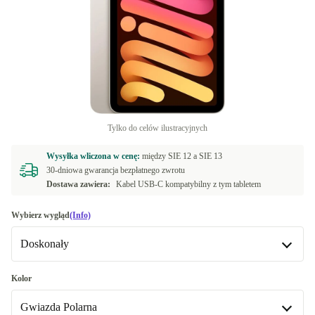
Tylko do celów ilustracyjnych
Wysyłka wliczona w cenę:
między
SIE 12 a
SIE 13
30-dniowa gwarancja bezpłatnego zwrotu
Dostawa zawiera:
Kabel USB-C kompatybilny z tym tabletem
Wybierz wygląd
(Info)
Doskonały
Doskonały
Kolor
Gwiazda Polarna
Premium
+214,01 zł