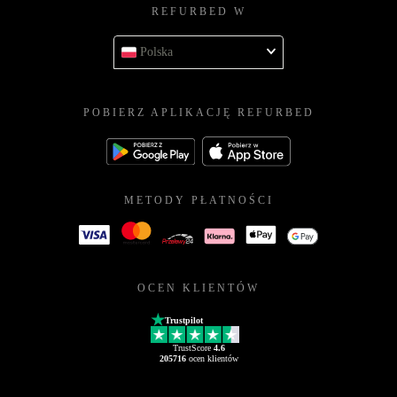
REFURBED W
Polska
POBIERZ APLIKACJĘ REFURBED
METODY PŁATNOŚCI
OCEN KLIENTÓW
Trustpilot
TrustScore
4.6
205716
ocen klientów