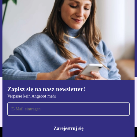
Zapisz się na nasz newsletter!
Nie przegap żadnej oferty.
Zarejestruj się
Informacje na temat używania danych osobowych znajdują się w
naszej
Polityce prywatności
Zapisz się na nasz newsletter!
Pobierz aplikację refurbed
Verpasse kein Angebot mehr
Dla iOS i Android
Zarejestruj się