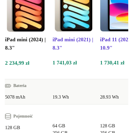
iPad mini (2024) |
iPad mini (2021) |
iPad 11 (2025)
8.3"
8.3"
10.9"
1 741,03 zł
1 730,41 zł
2 234,99 zł
Bateria
5078 mAh
19.3 Wh
28.93 Wh
Pojemność
64 GB
128 GB
128 GB
256 GB
256 GB