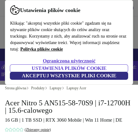
Pobierz aplikację
Pobierz
Ustawienia plików cookie
Korzystaj z refurbed szybko i łatwo
Klikając "akceptuj wszystkie pliki cookie" zgadzam się na
używanie plików cookie służących do celów analizy oraz
trackingu. Korzystamy z nich, aby analizować ruch na stronie oraz
dopasowywać wyświetlane treści. Więcej informacji znajdziesz
tutaj:
Polityka plików cookie
Smartfony
Laptopy
Tablety
Smartwatche
Akcesoria
Słuchawki
Ograniczona użyteczność
💰Zaoszczędź DODATKOWE 5% na wszystkich iPhone’ach – Kod:
USTAWIENIA PLIKÓW COOKIE
IPHONEDEAL –
Regulamin
AKCEPTUJ WSZYSTKIE PLIKI COOKIE
Strona główna
Produkty
Laptopy
Laptopy Acer
Acer Nitro 5 AN515-58-70S9 | i7-12700H
| 15.6-calowego
16 GB | 1 TB SSD | RTX 3060 Mobile | Win 11 Home | DE
(Zbieramy opinie)