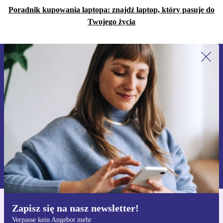
Poradnik kupowania laptopa: znajdź laptop, który pasuje do
Twojego życia
Zapisz się na nasz newsletter!
Nie przegap żadnej oferty.
Zarejestruj się
Informacje na temat używania danych osobowych znajdują się w
naszej
Polityce prywatności
Zapisz się na nasz newsletter!
Pobierz aplikację refurbed
Verpasse kein Angebot mehr
Dla iOS i Android