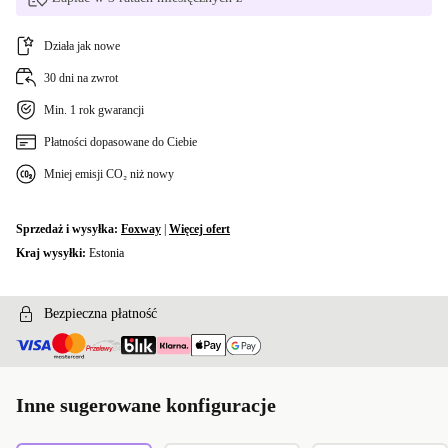
Dostępne w innych wariantach
Działa jak nowe
International English
-225,52 zł
30 dni na zwrot
CH (Szwajcaria)
-56,54 zł
Min. 1 rok gwarancji
CZ (Czeski)
Płatności dopasowane do Ciebie
+33,57 zł
Mniej emisji CO₂ niż nowy
UK (Angielski UK)
+96,84 zł
Sprzedaż i wysyłka:
Foxway
|
Więcej ofert
NO (Norweski)
+478,17 zł
Kraj wysyłki:
Estonia
Bezpieczna płatność
Inne sugerowane konfiguracje