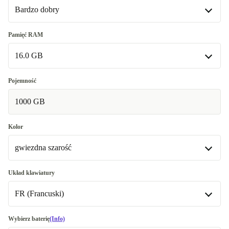
Bardzo dobry
Dobry
-268,51 zł
Pamięć RAM
16.0 GB
Bardzo dobry
Doskonały
16.0 GB
+887,70 zł
Pojemność
1000 GB
32.0 GB
-139,56 zł
64.0 GB
+1 919,26 zł
Kolor
gwiezdna szarość
srebrny
-97,01 zł
Układ klawiatury
FR (Francuski)
gwiezdna szarość
DE (Niemiecki)
-247,01 zł
Wybierz baterię
(Info)