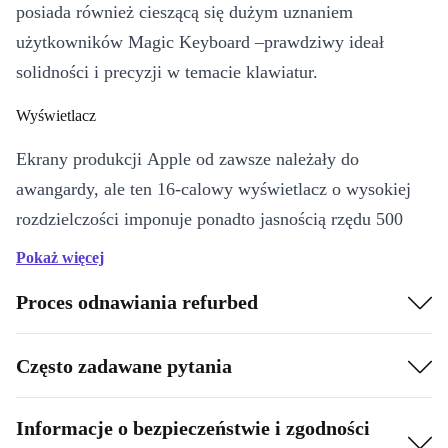
posiada również cieszącą się dużym uznaniem
użytkowników Magic Keyboard –prawdziwy ideał
solidności i precyzji w temacie klawiatur.
Wyświetlacz
Ekrany produkcji Apple od zawsze należały do
awangardy, ale ten 16-calowy wyświetlacz o wysokiej
rozdzielczości imponuje ponadto jasnością rzędu 500
nitów, jak również specjalnie kalibrowanym pod
Pokaż więcej
zastosowania graficzne i kreatywne panelem.
Proces odnawiania refurbed
Należący już do standardu panel TouchBar pozwala na
łatwe korzystanie ze skrótów i suwaków.
Często zadawane pytania
Pełnia mocy.
Informacje o bezpieczeństwie i zgodności
Pod względem technicznym nie dopatrzymy się tu