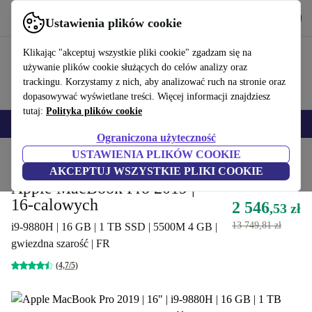
Pobierz aplikację
Pobierz
Ustawienia plików cookie
Korzystaj z refurbed szybko i łatwo
Klikając "akceptuj wszystkie pliki cookie" zgadzam się na
używanie plików cookie służących do celów analizy oraz
trackingu. Korzystamy z nich, aby analizować ruch na stronie oraz
dopasowywać wyświetlane treści. Więcej informacji znajdziesz
tutaj:
Polityka plików cookie
Smartfony
Laptopy
Tablety
Smartwatche
Akcesoria
Słuchawki
Ograniczona użyteczność
USTAWIENIA PLIKÓW COOKIE
Strona główna
Produkty
Laptopy
Laptopy Apple MacBook
AKCEPTUJ WSZYSTKIE PLIKI COOKIE
Apple MacBook Pro 2019 |
16-calowych
2 546
,53 zł
13 749,81 zł
i9-9880H | 16 GB | 1 TB SSD | 5500M 4 GB |
gwiezdna szarość | FR
(4,7/5)