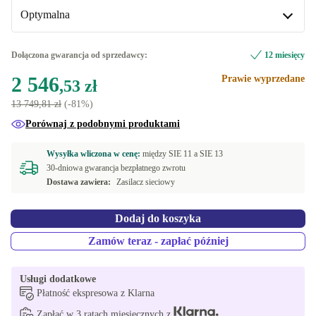
Optymalna
US (Angielski US)
-247,01 zł
IT (Włoski)
Optymalna
-171,54 zł
Dołączona gwarancja od sprzedawcy:
12 miesięcy
Dostępne w innych wariantach
2 546
Prawie wyprzedane
DK (Duński)
-171,54 zł
,53 zł
Nowa
-290,64 zł
13 749,81 zł
(-81%)
SE (Szwedzki)
-118,07 zł
Porównaj z podobnymi produktami
FR (Francuski)
Wysyłka wliczona w cenę:
między
SIE 11 a
SIE 13
30-dniowa gwarancja bezpłatnego zwrotu
ES (Hiszpański)
+114,03 zł
Dostawa zawiera:
Zasilacz sieciowy
NL (Niderlandzki)
+114,03 zł
Dodaj do koszyka
PT (Portugalski)
+114,03 zł
Zamów teraz - zapłać później
FI (fińska)
+401,75 zł
Usługi dodatkowe
Płatność ekspresowa z Klarna
BE (Belgia)
+944,31 zł
Zapłać w 3 ratach miesięcznych z