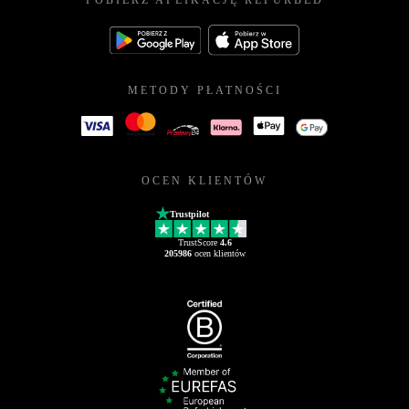
POBIERZ APLIKACJĘ REFURBED
METODY PŁATNOŚCI
OCEN KLIENTÓW
Trustpilot
TrustScore
4.6
205986
ocen klientów