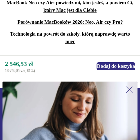
MacBook Neo czy Air: powiedz mi, kim jesteś, a powiem Ci,
który Mac jest dla Ciebie
Porównanie MacBooków 2026: Neo, Air czy Pro?
Technologia na powrót do szkoły, którą naprawdę warto
mieć
2 546,53 zł
Dodaj do koszyka
13 749,81 zł
(-81%)
Zapisz się na nasz newsletter!
Nie przegap żadnej oferty.