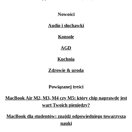
Nowości
Audio i słuchawki
Konsole
AGD
Kuchnia
Zdrowie & uroda
Powiązanej treści
MacBook Air M2, M3, M4 czy M5: który chip naprawdę jest
wart Twoich pieniędzy?
MacBook dla studentów: znajdź odpowiedniego towarzysza
nauki