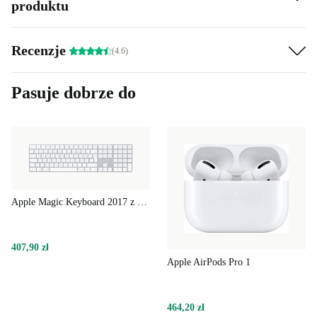
produktu
żadnych oszczędności ze strony Apple. Szerokie
możliwości konfiguracyjne tego w pełni odnowionego
Recenzje
(4.6)
Apple MacBook Pro 2019 przyprawią Cię o zawrót
głowy – wybór sięga aż po ośmiordzeniowe procesory
Pasuje dobrze do
Intel Core i profesjonalne karty graficzne AMD.
Uzupełnienie pakietu stanowi superszybka pamięć o
pojemności do 8 TB!
Apple Magic Keyboard 2017 z blokiem numerycznym
407,90 zł
Apple AirPods Pro 1
464,20 zł