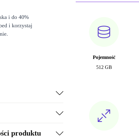
iska i do 40%
bed i korzystaj
nie.
Pojemność
512 GB
ości produktu