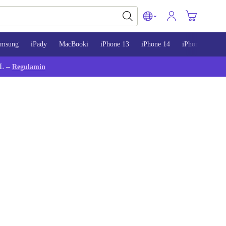
amsung
iPady
MacBooki
iPhone 13
iPhone 14
iPhone 15
L –
Regulamin