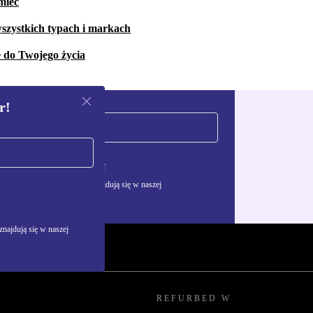
mieć
szystkich typach i markach
e do Twojego życia
r!
Zarejestruj się
żywania danych osobowych znajdują się w naszej
najdują się w naszej
REFURBED W