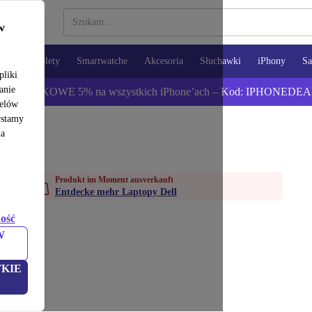
w
opy
Tablety
Smartwatche
Akcesoria
Słuchawki
iPhony
S
pliki
anie
ź DODATKOWE 5% na wszystkich iPhone’ach – Kod: IPHONEDEA
celów
ystamy
na
Produkt im Moment ausverkauft
Entdecke mehr Laptopy Dell
ość
W
KIE