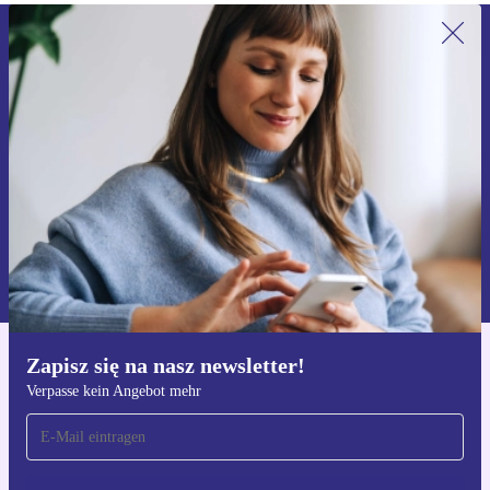
Zapisz się na nasz newsletter!
Nie przegap żadnej oferty.
Zarejestruj się
Informacje na temat używania danych osobowych znajdują się w
naszej
Polityce prywatności
Zapisz się na nasz newsletter!
Pobierz aplikację refurbed
Verpasse kein Angebot mehr
Dla iOS i Android