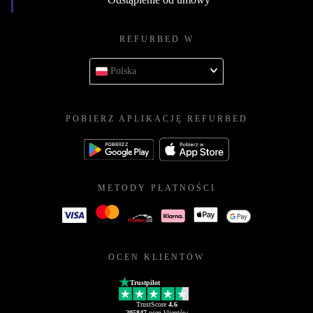
REFURBED W
Polska
POBIERZ APLIKACJĘ REFURBED
METODY PŁATNOŚCI
OCEN KLIENTÓW
Trustpilot
TrustScore
4.6
205847
ocen klientów