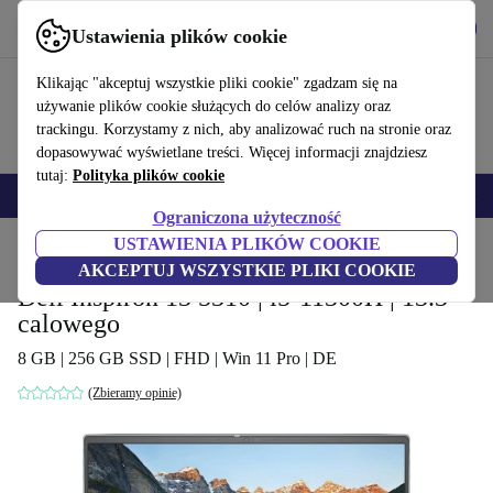
Pobierz aplikację
Pobierz
Ustawienia plików cookie
Korzystaj z refurbed szybko i łatwo
Klikając "akceptuj wszystkie pliki cookie" zgadzam się na
używanie plików cookie służących do celów analizy oraz
trackingu. Korzystamy z nich, aby analizować ruch na stronie oraz
dopasowywać wyświetlane treści. Więcej informacji znajdziesz
tutaj:
Polityka plików cookie
Smartfony
Laptopy
Tablety
Smartwatche
Akcesoria
Słuchawki
Ograniczona użyteczność
USTAWIENIA PLIKÓW COOKIE
Strona główna
Produkty
Laptopy
Laptopy Dell
AKCEPTUJ WSZYSTKIE PLIKI COOKIE
Dell Inspiron 13 5310 | i5-11300H | 13.3-
calowego
8 GB | 256 GB SSD | FHD | Win 11 Pro | DE
(Zbieramy opinie)