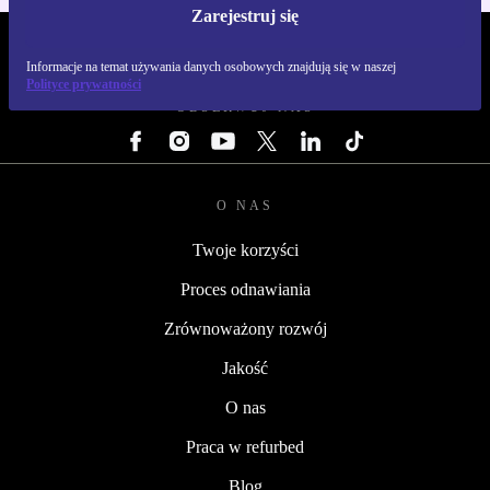
Zarejestruj się
REFURBED POLSKA - RETHINK NEW.
Informacje na temat używania danych osobowych znajdują się w naszej
Polityce prywatności
OBSERWUJ NAS
O NAS
Twoje korzyści
Proces odnawiania
Zrównoważony rozwój
Jakość
O nas
Praca w refurbed
Blog