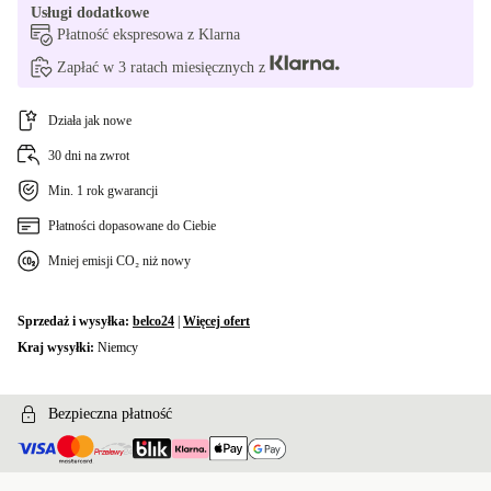
Usługi dodatkowe
Płatność ekspresowa z Klarna
Zapłać w 3 ratach miesięcznych z
Działa jak nowe
30 dni na zwrot
Min. 1 rok gwarancji
Płatności dopasowane do Ciebie
Mniej emisji CO₂ niż nowy
Sprzedaż i wysyłka:
belco24
|
Więcej ofert
Kraj wysyłki:
Niemcy
Bezpieczna płatność