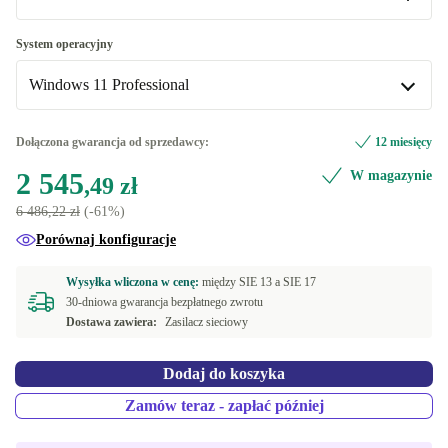
nie
System operacyjny
Dostępne w innych wariantach
Windows 11 Professional
tak
+471,91 zł
Windows 11 Professional
Dołączona gwarancja od sprzedawcy:
12 miesięcy
Dostępne w innych wariantach
2 545
W magazynie
,49 zł
Windows 11 Home
+471,91 zł
6 486,22 zł
(-61%)
Porównaj konfiguracje
Wysyłka wliczona w cenę:
między
SIE 13 a
SIE 17
30-dniowa gwarancja bezpłatnego zwrotu
Dostawa zawiera:
Zasilacz sieciowy
Dodaj do koszyka
Zamów teraz - zapłać później