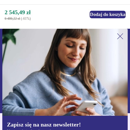
2 545,49 zł
Dodaj do koszyka
6 486,22 zł
(-61%)
Zapisz się na nasz newsletter!
Nie przegap żadnej oferty.
Zarejestruj się
Informacje na temat używania danych osobowych znajdują się w
naszej
Polityce prywatności
Zapisz się na nasz newsletter!
Pobierz aplikację refurbed