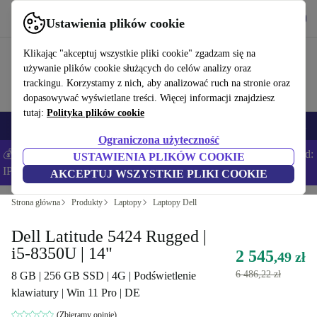
Pobierz aplikację
Pobierz
Ustawienia plików cookie
Korzystaj z refurbed szybko i łatwo
Klikając "akceptuj wszystkie pliki cookie" zgadzam się na
używanie plików cookie służących do celów analizy oraz
trackingu. Korzystamy z nich, aby analizować ruch na stronie oraz
dopasowywać wyświetlane treści. Więcej informacji znajdziesz
tutaj:
Polityka plików cookie
Smartfony
Laptopy
Tablety
Smartwatche
Akcesoria
Słuchawki
Ograniczona użyteczność
💰Zaoszczędź DODATKOWE 5% na wszystkich iPhone’ach – Kod:
USTAWIENIA PLIKÓW COOKIE
IPHONEDEAL –
Regulamin
AKCEPTUJ WSZYSTKIE PLIKI COOKIE
Strona główna
Produkty
Laptopy
Laptopy Dell
Dell Latitude 5424 Rugged |
i5-8350U | 14"
2 545
,49 zł
6 486,22 zł
8 GB | 256 GB SSD | 4G | Podświetlenie
klawiatury | Win 11 Pro | DE
(Zbieramy opinie)