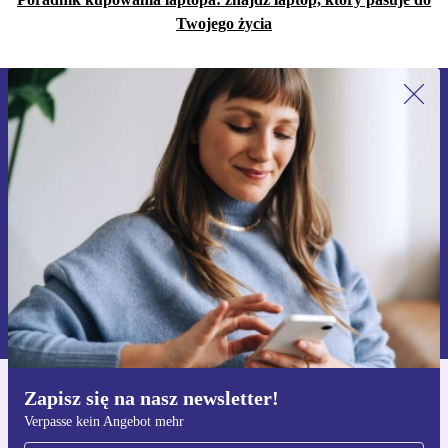
Twojego życia
Zapisz się na nasz newsletter!
Nie przegap żadnej oferty.
Zarejestruj się
Informacje na temat używania danych osobowych znajdują się w
naszej
Polityce prywatności
Zapisz się na nasz newsletter!
Pobierz aplikację refurbed
Verpasse kein Angebot mehr
Dla iOS i Android