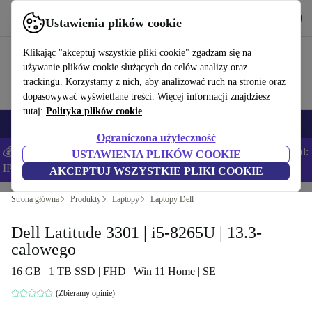
Pobierz aplikację
Pobierz
Ustawienia plików cookie
Korzystaj z refurbed szybko i łatwo
Klikając "akceptuj wszystkie pliki cookie" zgadzam się na
używanie plików cookie służących do celów analizy oraz
trackingu. Korzystamy z nich, aby analizować ruch na stronie oraz
dopasowywać wyświetlane treści. Więcej informacji znajdziesz
tutaj:
Polityka plików cookie
Smartfony
Laptopy
Tablety
Smartwatche
Akcesoria
Słuchawki
Ograniczona użyteczność
💰Zaoszczędź DODATKOWE 5% na wszystkich iPhone’ach – Kod:
USTAWIENIA PLIKÓW COOKIE
IPHONEDEAL –
Regulamin
AKCEPTUJ WSZYSTKIE PLIKI COOKIE
Strona główna
Produkty
Laptopy
Laptopy Dell
Dell Latitude 3301 | i5-8265U | 13.3-
calowego
16 GB | 1 TB SSD | FHD | Win 11 Home | SE
(Zbieramy opinie)