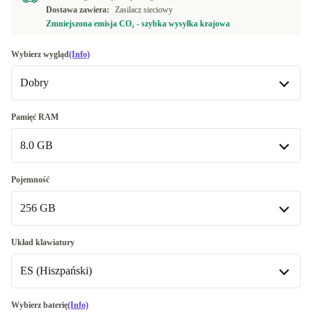
Dostawa zawiera:
Zasilacz sieciowy
Zmniejszona emisja CO₂ - szybka wysyłka krajowa
Wybierz wygląd
(Info)
Dobry
Dobry
Pamięć RAM
8.0 GB
Bardzo dobry
+86,01 zł
Doskonały
8.0 GB
+215,01 zł
Pojemność
256 GB
16.0 GB
+214,01 zł
Dostępne w innych wariantach
256 GB
Układ klawiatury
32.0 GB
+860,04 zł
Dostępne w innych wariantach
ES (Hiszpański)
512 GB
+258,01 zł
IT (Włoski)
Wybierz baterię
(Info)