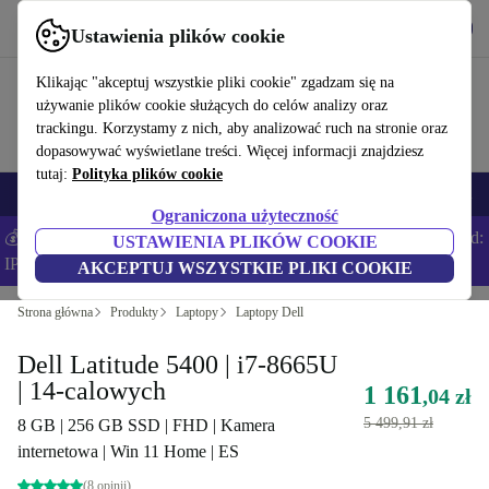
Pobierz aplikację
Pobierz
Ustawienia plików cookie
Korzystaj z refurbed szybko i łatwo
Klikając "akceptuj wszystkie pliki cookie" zgadzam się na
używanie plików cookie służących do celów analizy oraz
trackingu. Korzystamy z nich, aby analizować ruch na stronie oraz
dopasowywać wyświetlane treści. Więcej informacji znajdziesz
tutaj:
Polityka plików cookie
Smartfony
Laptopy
Tablety
Smartwatche
Akcesoria
Słuchawki
Ograniczona użyteczność
💰Zaoszczędź DODATKOWE 5% na wszystkich iPhone’ach – Kod:
USTAWIENIA PLIKÓW COOKIE
IPHONEDEAL –
Regulamin
AKCEPTUJ WSZYSTKIE PLIKI COOKIE
Strona główna
Produkty
Laptopy
Laptopy Dell
Dell Latitude 5400 | i7-8665U
| 14-calowych
1 161
,04 zł
5 499,91 zł
8 GB | 256 GB SSD | FHD | Kamera
internetowa | Win 11 Home | ES
(8 opinii)