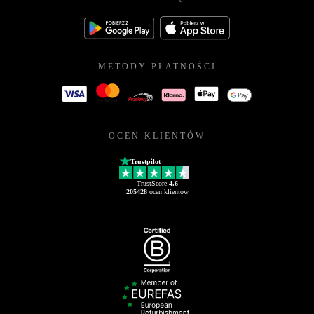
METODY PŁATNOŚCI
OCEN KLIENTÓW
Trustpilot
TrustScore
4.6
205428
ocen klientów