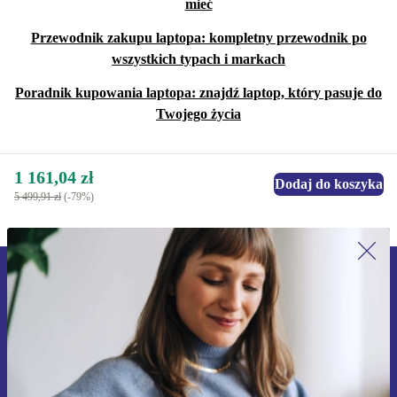
mieć
Przewodnik zakupu laptopa: kompletny przewodnik po
wszystkich typach i markach
Poradnik kupowania laptopa: znajdź laptop, który pasuje do
Twojego życia
1 161,04 zł
Dodaj do koszyka
5 499,91 zł
(-79%)
Zapisz się na nasz newsletter!
Nie przegap żadnej oferty.