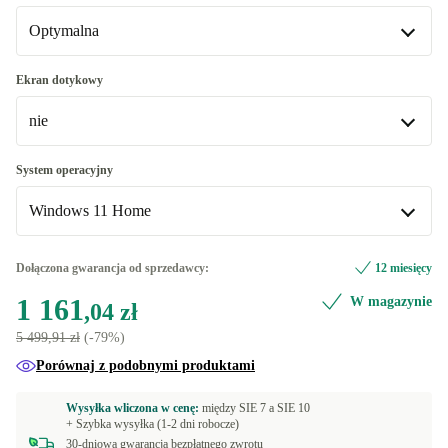
1000 GB
+430,02 zł
Optymalna
DE (Niemiecki)
UK (Angielski UK)
Optymalna
Ekran dotykowy
nie
ES (Hiszpański)
Nowa
+215,01 zł
FR (Francuski)
nie
System operacyjny
Dostępne w innych wariantach
Dostępne w innych wariantach
Windows 11 Home
US (Angielski US)
tak
+214,01 zł
+585,04 zł
Windows 11 Home
Dołączona gwarancja od sprzedawcy:
12 miesięcy
SE (Szwedzki)
+214,01 zł
1 161
W magazynie
Windows 11 Professional
,04 zł
PT (Portugalski)
+258,01 zł
5 499,91 zł
(-79%)
Porównaj z podobnymi produktami
ND (Nordycki)
+258,01 zł
Wysyłka wliczona w cenę:
między
SIE 7 a
SIE 10
BE (Belgia)
+258,01 zł
+ Szybka wysyłka (1-2 dni robocze)
30-dniowa gwarancja bezpłatnego zwrotu