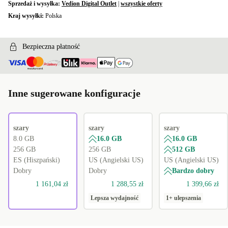
Sprzedaż i wysyłka:
Vedion Digital Outlet
|
wszystkie oferty
Kraj wysyłki:
Polska
Bezpieczna płatność
Inne sugerowane konfiguracje
szary
szary
szary
8.0 GB
16.0 GB
16.0 GB
256 GB
256 GB
512 GB
ES (Hiszpański)
US (Angielski US)
US (Angielski US)
Dobry
Dobry
Bardzo dobry
1 161,04 zł
1 288,55 zł
1 399,66 zł
Lepsza wydajność
1+ ulepszenia