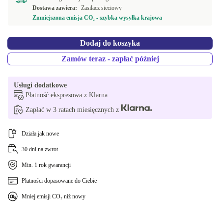
Dostawa zawiera:
Zasilacz sieciowy
FI (fińska)
+258,01 zł
Zmniejszona emisja CO₂ - szybka wysyłka krajowa
CZ (Czeski)
+258,01 zł
Dodaj do koszyka
DK (Duński)
+524,19 zł
Zamów teraz - zapłać później
Usługi dodatkowe
Płatność ekspresowa z Klarna
Zapłać w 3 ratach miesięcznych z
Działa jak nowe
30 dni na zwrot
Min. 1 rok gwarancji
Płatności dopasowane do Ciebie
Mniej emisji CO₂ niż nowy