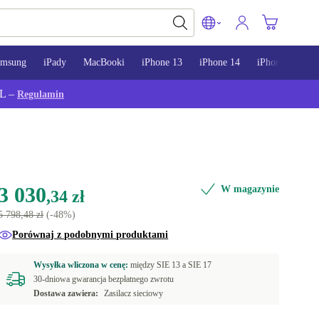
amsung
iPady
MacBooki
iPhone 13
iPhone 14
iPhone 15
L –
Regulamin
3 030
W magazynie
,34 zł
5 798,48 zł
(-48%)
Porównaj z podobnymi produktami
Wysyłka wliczona w cenę:
między
SIE 13 a
SIE 17
30-dniowa gwarancja bezpłatnego zwrotu
Dostawa zawiera:
Zasilacz sieciowy