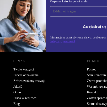
Verpasse kein Angebot mehr
Zapisz się na nasz
newsletter!
Nie przegap żadnej oferty.
Informacje na temat u
Polityce prywatności
Zarejestruj się
Informacje na temat używania danych osobowych z
Polityce prywatności
REFURBED POLSKA - RETHINK NEW.
O NAS
POMOC
Twoje korzyści
Pomoc
Proces odnawiania
Stan urządzeń
Zrównoważony rozwój
Zwrot produkt
Jakość
Warunki gwara
O nas
Kontakt
Praca w refurbed
Zostań sprzed
Blog
Status dostawy