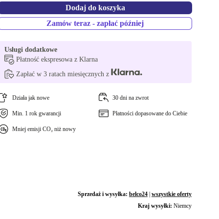
Dodaj do koszyka
Zamów teraz - zapłać później
Usługi dodatkowe
Płatność ekspresowa z Klarna
Zapłać w 3 ratach miesięcznych z
Działa jak nowe
30 dni na zwrot
Min. 1 rok gwarancji
Płatności dopasowane do Ciebie
Mniej emisji CO₂ niż nowy
Sprzedaż i wysyłka:
belco24
|
wszystkie oferty
Kraj wysyłki:
Niemcy