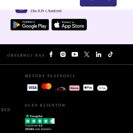
Pobierz aplikację refurbed
Dla iOS i Android
OBSERWUJ NAS
METODY PŁATNOŚCI
OCEN KLIENTÓW
RBED
Trustpilot
TrustScore
4.6
205684
ocen klientów