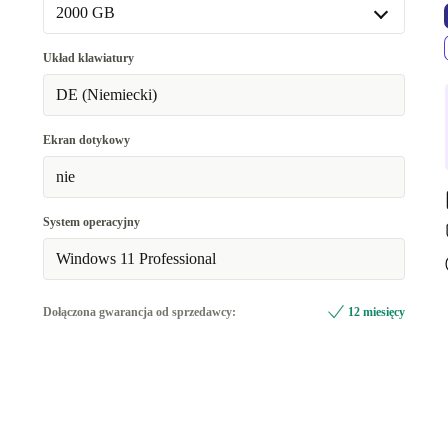
32.0 GB
2000 GB
Dostępne w innych wariantach
256 GB
-644,75 zł
Układ klawiatury
8.0 GB
-859,67 zł
512 GB
-524,40 zł
DE (Niemiecki)
1000 GB
-322,38 zł
Ekran dotykowy
2000 GB
nie
System operacyjny
Windows 11 Professional
Dołączona gwarancja od sprzedawcy:
12 miesięcy