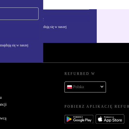
Zarejestruj się
żywania danych osobowych znajdują się w naszej
najdują się w naszej
REFURBED W
Polska
u
ncji
POBIERZ APLIKACJĘ REFU
awcą