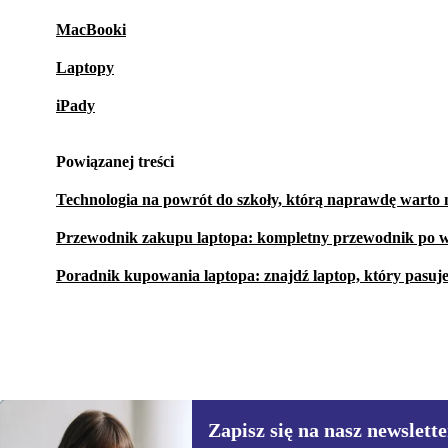
MacBooki
Laptopy
iPady
Powiązanej treści
Technologia na powrót do szkoły, którą naprawdę warto 
Przewodnik zakupu laptopa: kompletny przewodnik po w
Poradnik kupowania laptopa: znajdź laptop, który pasuj
Zapisz się na nasz newslette
3 030,34 zł
5 798,48 zł
(-48%)