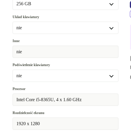
Dostępne w innych wariantach
256 GB
16.0 GB
+558,87 zł
256 GB
Układ klawiatury
512 GB
+864,11 zł
nie
nie
Inne
Dostępne w innych wariantach
nie
DE (QWERTZ)
+558,87 zł
Podświetlenie klawiatury
nie
nie
Procesor
Dostępne w innych wariantach
Intel Core i5-8365U, 4 x 1.60 GHz
tak
+558,87 zł
Rozdzielczość ekranu
1920 x 1280