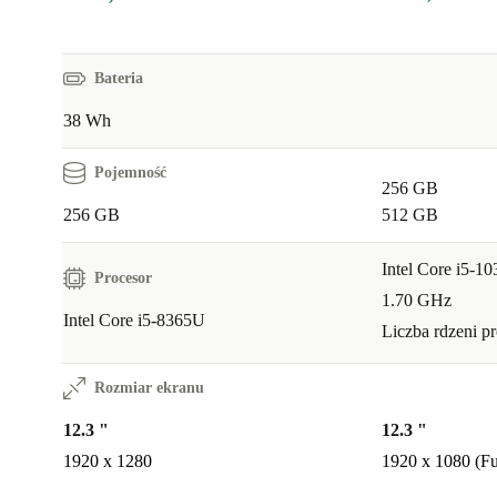
Bateria
38 Wh
Pojemność
256 GB
256 GB
512 GB
Intel Core i5-1
Procesor
1.70 GHz
Intel Core i5-8365U
Liczba rdzeni p
Rozmiar ekranu
12.3 "
12.3 "
1920 x 1280
1920 x 1080 (F