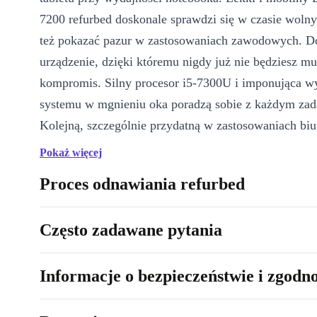
7200 refurbed doskonale sprawdzi się w czasie wolnym
też pokazać pazur w zastosowaniach zawodowych. D
urządzenie, dzięki któremu nigdy już nie będziesz mus
kompromis. Silny procesor i5-7300U i imponująca w
systemu w mgnieniu oka poradzą sobie z każdym zad
Kolejną, szczególnie przydatną w zastosowaniach bi
tego odnowionego tabletu jest niespotykanie duża ilo
Pokaż więcej
Duża jasność ekranu pozwala na zastosowanie tego ta
Proces odnawiania refurbed
również na zewnątrz, a solidna obudowa i niewielka
pozwalają na jego bezproblemowy transport.
Często zadawane pytania
Informacje o bezpieczeństwie i zgodn