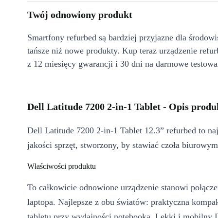
Twój odnowiony produkt
Smartfony refurbed są bardziej przyjazne dla środow
tańsze niż nowe produkty. Kup teraz urządzenie refur
z 12 miesięcy gwarancji i 30 dni na darmowe testowa
Dell Latitude 7200 2-in-1 Tablet - Opis produ
Dell Latitude 7200 2-in-1 Tablet 12.3” refurbed to na
jakości sprzęt, stworzony, by stawiać czoła biurow
Właściwości produktu
To całkowicie odnowione urządzenie stanowi połączen
laptopa. Najlepsze z obu światów: praktyczna komp
tabletu przy wydajności notebooka. Lekki i mobilny D