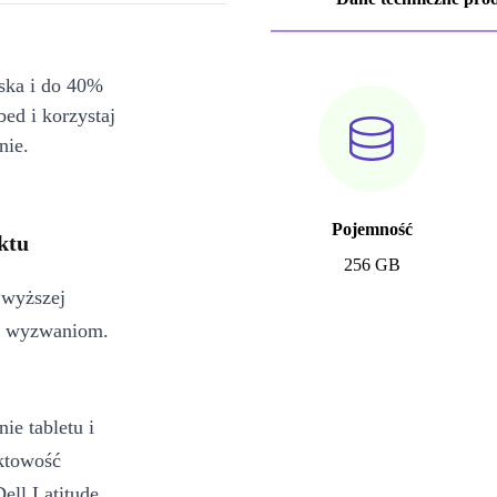
iska i do 40%
bed i korzystaj
nie.
Pojemność
ktu
256 GB
jwyższej
ym wyzwaniom.
ie tabletu i
aktowość
ell Latitude