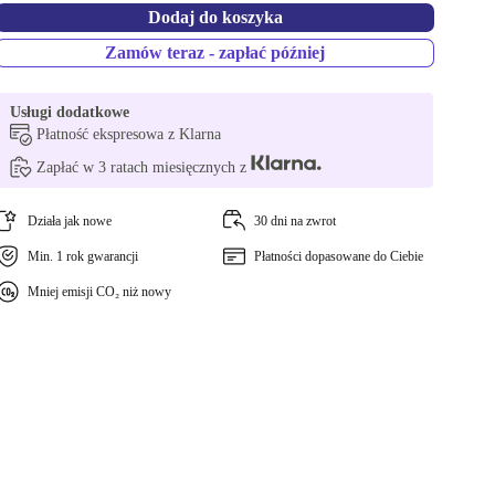
Dodaj do koszyka
Zamów teraz - zapłać później
Usługi dodatkowe
Płatność ekspresowa z Klarna
Zapłać w 3 ratach miesięcznych z
Działa jak nowe
30 dni na zwrot
Min. 1 rok gwarancji
Płatności dopasowane do Ciebie
Mniej emisji CO₂ niż nowy