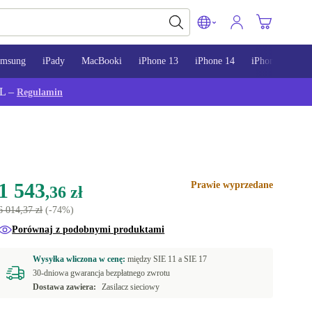
amsung
iPady
MacBooki
iPhone 13
iPhone 14
iPhone 15
L –
Regulamin
1 543
Prawie wyprzedane
,36 zł
6 014,37 zł
(-74%)
Porównaj z podobnymi produktami
Wysyłka wliczona w cenę:
między
SIE 11 a
SIE 17
30-dniowa gwarancja bezpłatnego zwrotu
Dostawa zawiera:
Zasilacz sieciowy