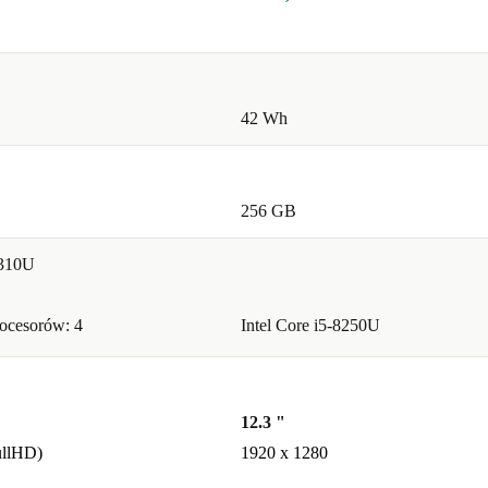
42 Wh
256 GB
0310U
rocesorów: 4
Intel Core i5-8250U
12.3 "
ullHD)
1920 x 1280