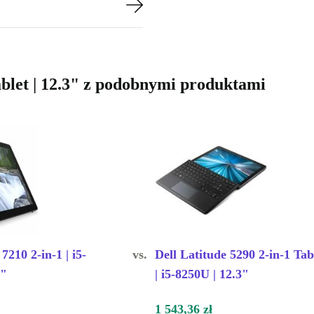
ablet | 12.3" z podobnymi produktami
7210 2-in-1 | i5-
vs.
Dell Latitude 5290 2-in-1 Tab
3"
| i5-8250U | 12.3"
1 543,36 zł