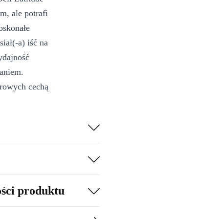
, ale potrafi
oskonałe
iał(-a) iść na
ydajność
aniem.
urowych cechą
ść portów.
bletu 2-in-1
 waga
ości produktu