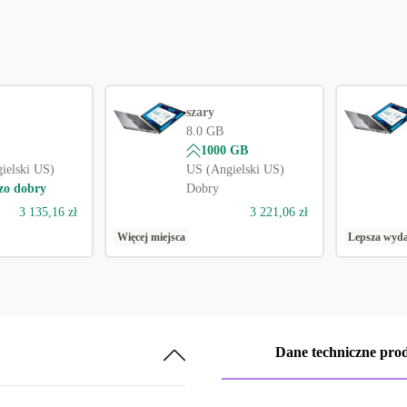
szary
8.0 GB
1000 GB
ielski US)
US (Angielski US)
zo dobry
Dobry
3 135,16 zł
3 221,06 zł
Więcej miejsca
Lepsza wyda
Dane techniczne pro