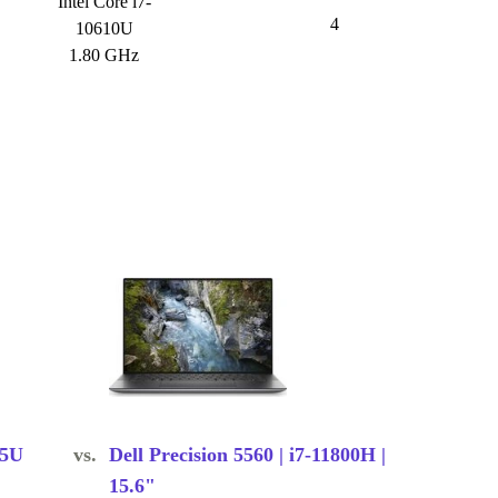
Intel Core i7-
4
10610U
1.80 GHz
65U
vs.
Dell Precision 5560 | i7-11800H |
15.6"