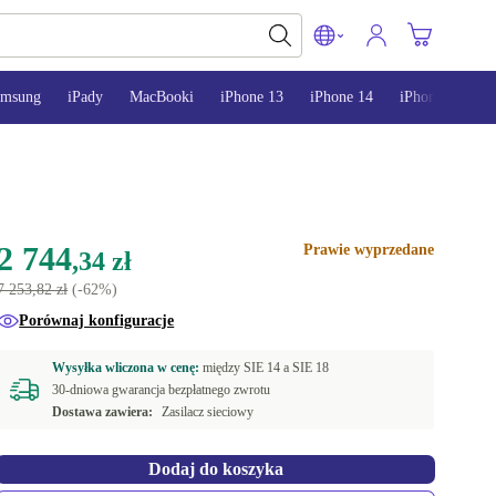
amsung
iPady
MacBooki
iPhone 13
iPhone 14
iPhone 15
2 744
Prawie wyprzedane
,34 zł
7 253,82 zł
(-62%)
Porównaj konfiguracje
Wysyłka wliczona w cenę:
między
SIE 14 a
SIE 18
30-dniowa gwarancja bezpłatnego zwrotu
Dostawa zawiera:
Zasilacz sieciowy
Dodaj do koszyka