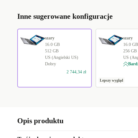
Inne sugerowane konfiguracje
szary
szary
16.0 GB
16.0 GB
512 GB
256 GB
US (Angielski US)
US (Ang
Dobry
Bard
2 744,34 zł
Lepszy wygląd
Opis produktu