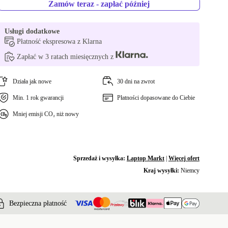
Zamów teraz - zapłać później
Usługi dodatkowe
Płatność ekspresowa z Klarna
Zapłać w 3 ratach miesięcznych z
Działa jak nowe
30 dni na zwrot
Min. 1 rok gwarancji
Płatności dopasowane do Ciebie
Mniej emisji CO₂ niż nowy
Sprzedaż i wysyłka:
Laptop Markt
|
Więcej ofert
Kraj wysyłki:
Niemcy
Bezpieczna płatność