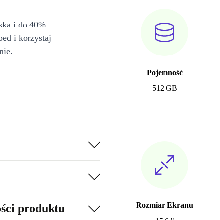
iska i do 40%
bed i korzystaj
nie.
Pojemność
512 GB
Rozmiar Ekranu
ości produktu