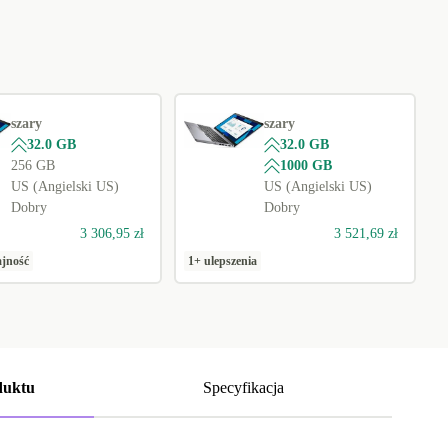
szary
szary
32.0 GB
32.0 GB
256 GB
1000 GB
US (Angielski US)
US (Angielski US)
Dobry
Dobry
3 306,95 zł
3 521,69 zł
jność
1+ ulepszenia
duktu
Specyfikacja