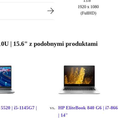
15.6 "
1920 x 1080
(FullHD)
610U | 15.6" z podobnymi produktami
 5520 | i5-1145G7 |
vs.
HP EliteBook 840 G6 | i7-86
| 14"