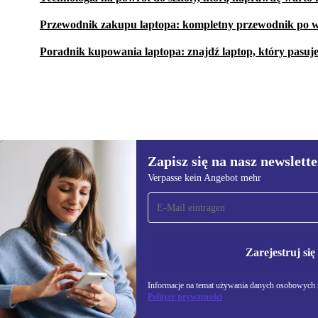
Przewodnik zakupu laptopa: kompletny przewodnik po w
Poradnik kupowania laptopa: znajdź laptop, który pasuj
Zapisz się na nasz newslette
2 744,34 zł
7 253,82 zł
(-62%)
Verpasse kein Angebot mehr
Zapisz się na nasz
newsletter!
Nie przegap żadnej oferty.
Informacje na temat u
Polityce prywatności
Zarejestruj się
Informacje na temat używania danych osobowych z
Polityce prywatności
REFURBED POLSKA - RETHINK NEW.