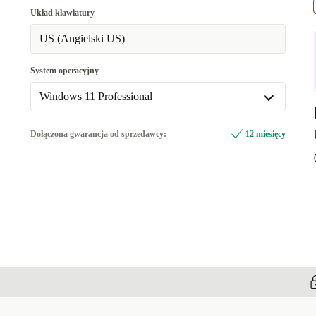
512 GB
Układ klawiatury
1000 GB
+562,61 zł
US (Angielski US)
System operacyjny
Windows 11 Professional
Windows 11 Professional
Dołączona gwarancja od sprzedawcy:
12 miesięcy
Dostępne w innych wariantach
Windows 11 Home
+687,16 zł