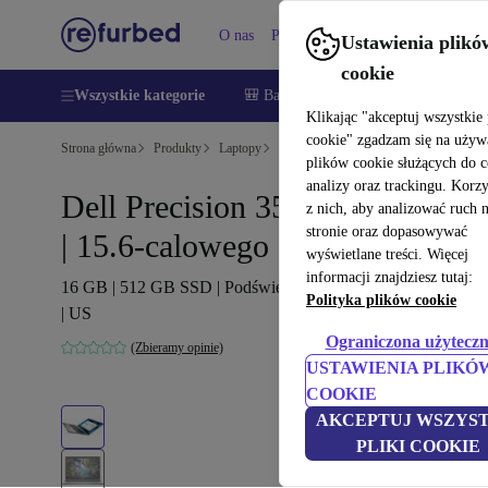
O nas
Pomoc
Ustawienia plikó
cookie
Wszystkie kategorie
🎒 Back to school
Smartfony
Lapt
Klikając "akceptuj wszystkie 
cookie" zgadzam się na używ
Strona główna
Produkty
Laptopy
Laptopy Dell
plików cookie służących do 
analizy oraz trackingu. Korz
Dell Precision 3550 | i7-10610U
z nich, aby analizować ruch 
stronie oraz dopasowywać
| 15.6-calowego
wyświetlane treści. Więcej
informacji znajdziesz tutaj:
16 GB | 512 GB SSD | Podświetlenie klawiatury | Win 11 Pro
Polityka plików cookie
| US
Ograniczona użyteczn
(Zbieramy opinie)
USTAWIENIA PLIKÓ
COOKIE
AKCEPTUJ WSZYST
PLIKI COOKIE