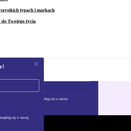
szystkich typach i markach
e do Twojego życia
r!
Zarejestruj się
żywania danych osobowych znajdują się w naszej
najdują się w naszej