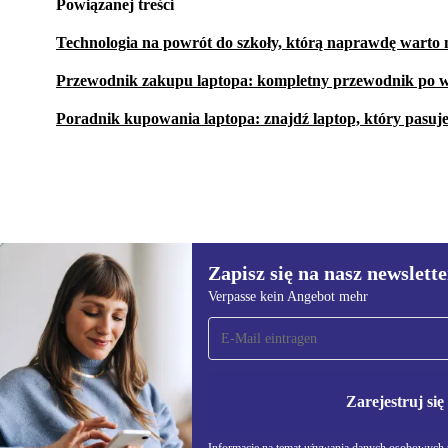
Powiązanej treści
Technologia na powrót do szkoły, którą naprawdę warto 
Przewodnik zakupu laptopa: kompletny przewodnik po w
Poradnik kupowania laptopa: znajdź laptop, który pasuj
Zapisz się na nasz newslette
1 979,99 zł
7 819,59 zł
(-75%)
Verpasse kein Angebot mehr
Zapisz się na nasz
newsletter!
Nie przegap żadnej oferty.
Informacje na temat u
Polityce prywatności
Zarejestruj się