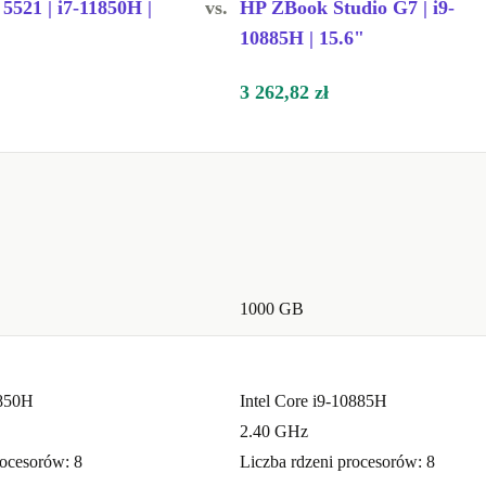
 5521 | i7-11850H |
vs.
HP ZBook Studio G7 | i9-
10885H | 15.6"
3 262,82 zł
1000 GB
1850H
Intel Core i9-10885H
2.40 GHz
rocesorów: 8
Liczba rdzeni procesorów: 8