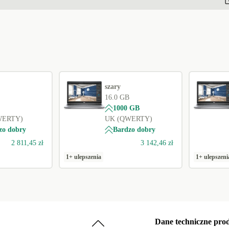
szary
16.0 GB
1000 GB
WERTY)
UK (QWERTY)
zo dobry
Bardzo dobry
2 811,45 zł
3 142,46 zł
1+ ulepszenia
1+ ulepszeni
Dane techniczne pro