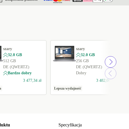
szary
szary
32.0 GB
32.0 GB
512 GB
256 GB
DE (QWERTZ)
DE (QWERTZ)
Bardzo dobry
Dobry
3 477,34 zł
3 482,06 zł
a
Lepsza wydajność
1
duktu
Specyfikacja