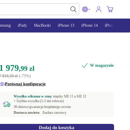
amsung
iPady
MacBooki
iPhone 13
iPhone 14
iPhone 15
1 979
W magazynie
,99 zł
7 819,59 zł
(-75%)
Porównaj konfiguracje
Wysyłka wliczona w cenę:
między
SIE 11 a
SIE 12
+ Szybka wysyłka (1-2 dni robocze)
30-dniowa gwarancja bezpłatnego zwrotu
Dostawa zawiera:
Zasilacz sieciowy
Dodaj do koszyka