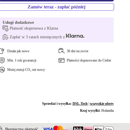
Zamów teraz - zapłać później
Usługi dodatkowe
Płatność ekspresowa z Klarna
Zapłać w 3 ratach miesięcznych z
Działa jak nowe
30 dni na zwrot
Min. 1 rok gwarancji
Płatności dopasowane do Ciebie
Mniej emisji CO₂ niż nowy
Sprzedaż i wysyłka:
DSL-Tech
|
wszystkie oferty
Kraj wysyłki:
Holandia
Bezpieczna płatność