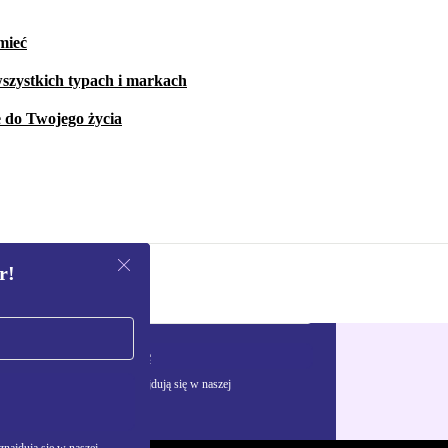
mieć
szystkich typach i markach
e do Twojego życia
r!
Zarejestruj się
żywania danych osobowych znajdują się w naszej