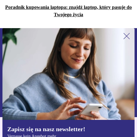
Poradnik kupowania laptopa: znajdź laptop, który pasuje do
Twojego życia
Zapisz się na nasz newsletter!
Nie przegap żadnej oferty.
Zarejestruj się
Informacje na temat używania danych osobowych znajdują się w
naszej
Polityce prywatności
Zapisz się na nasz newsletter!
Pobierz aplikację refurbed
Verpasse kein Angebot mehr