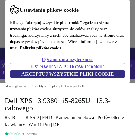
Pobierz aplikację
Pobierz
Ustawienia plików cookie
Korzystaj z refurbed szybko i łatwo
Klikając "akceptuj wszystkie pliki cookie" zgadzam się na
używanie plików cookie służących do celów analizy oraz
trackingu. Korzystamy z nich, aby analizować ruch na stronie oraz
dopasowywać wyświetlane treści. Więcej informacji znajdziesz
tutaj:
Polityka plików cookie
Smartfony
Laptopy
Tablety
Smartwatche
Akcesoria
Słuchawki
Ograniczona użyteczność
💰Zaoszczędź DODATKOWE 5% na wszystkich iPhone’ach – Kod:
USTAWIENIA PLIKÓW COOKIE
IPHONEDEAL –
Regulamin
AKCEPTUJ WSZYSTKIE PLIKI COOKIE
Strona główna
Produkty
Laptopy
Laptopy Dell
Dell XPS 13 9380 | i5-8265U | 13.3-
calowego
8 GB | 1 TB SSD | FHD | Kamera internetowa | Podświetlenie
klawiatury | Win 11 Pro | DE
(1 opinia)