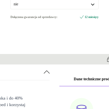
nie
nie
Dołączona gwarancja od sprzedawcy:
12 miesięcy
Dostępne w innych wariantach
WiFi 802.11a/b/g/n/ac, Bluetooth 5.0
+365,41 zł
Dane techniczne pro
iska i do 40%
bed i korzystaj