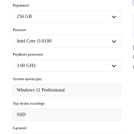
8.0 GB
Pojemność
16.0 GB
+128,95 zł
256 GB
256 GB
Procesor
512 GB
+85,97 zł
Intel Core i3-9100
Intel Core i3-9100
Prędkość procesora
Dostępne w innych wariantach
3.60 GHz
Intel Core i5-9400T
+806,67 zł
3.60 GHz
System operacyjny
Dostępne w innych wariantach
Windows 11 Professional
1.80 GHz
+806,67 zł
Typ dysku twardego
SSD
Łączność