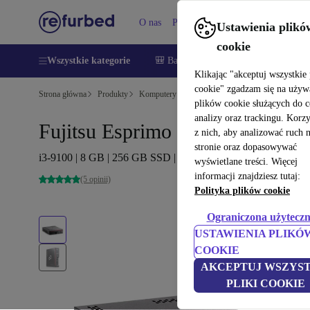
O nas
Pomoc
Ustawienia plikó
cookie
Wszystkie kategorie
🎒 Back to school
Smartfony
Lapt
Klikając "akceptuj wszystkie 
cookie" zgadzam się na używ
Strona główna
Produkty
Komputery stacjonarne (PC)
Komputery Fujitsu
plików cookie służących do 
analizy oraz trackingu. Korz
Fujitsu Esprimo G558
z nich, aby analizować ruch 
stronie oraz dopasowywać
i3-9100 | 8 GB | 256 GB SSD | Win 11 Pro
wyświetlane treści. Więcej
informacji znajdziesz tutaj:
(5 opinii)
Polityka plików cookie
Ograniczona użyteczn
USTAWIENIA PLIKÓ
COOKIE
AKCEPTUJ WSZYST
PLIKI COOKIE