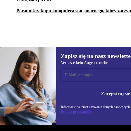
Poradnik zakupu komputera stacjonarnego, który zaczyna
Zapisz się na nasz newslette
726,38 zł
2 445,76 zł
(-70%)
Verpasse kein Angebot mehr
Zapisz się na nasz
newsletter!
Nie przegap żadnej oferty.
Informacje na temat u
Polityce prywatności
Zarejestruj się
Informacje na temat używania danych osobowych z
Polityce prywatności
REFURBED POLSKA - RETHINK NEW.