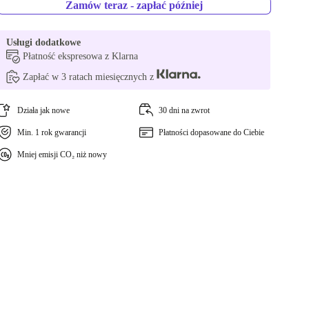
Zamów teraz - zapłać później
Usługi dodatkowe
Płatność ekspresowa z Klarna
Zapłać w 3 ratach miesięcznych z
Działa jak nowe
30 dni na zwrot
Min. 1 rok gwarancji
Płatności dopasowane do Ciebie
Mniej emisji CO₂ niż nowy