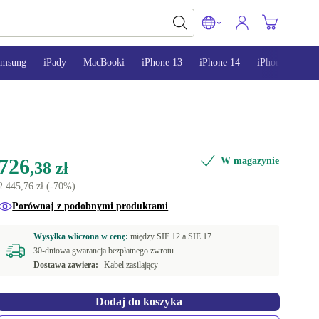
amsung
iPady
MacBooki
iPhone 13
iPhone 14
iPhone 15
726
W magazynie
,38 zł
2 445,76 zł
(-70%)
Porównaj z podobnymi produktami
Wysyłka wliczona w cenę:
między
SIE 12 a
SIE 17
30-dniowa gwarancja bezpłatnego zwrotu
Dostawa zawiera:
Kabel zasilający
Dodaj do koszyka