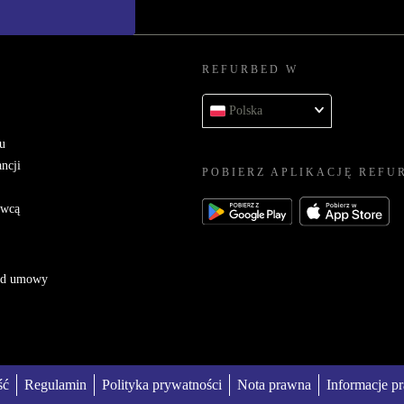
REFURBED W
Polska
u
ncji
POBIERZ APLIKACJĘ REFU
awcą
 od umowy
ść
Regulamin
Polityka prywatności
Nota prawna
Informacje p