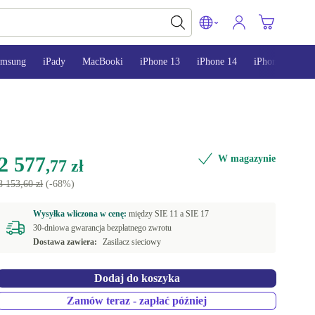
amsung
iPady
MacBooki
iPhone 13
iPhone 14
iPhone 15
2 577
W magazynie
,77 zł
8 153,60 zł
(-68%)
Wysyłka wliczona w cenę:
między
SIE 11 a
SIE 17
30-dniowa gwarancja bezpłatnego zwrotu
Dostawa zawiera:
Zasilacz sieciowy
Dodaj do koszyka
Zamów teraz - zapłać później