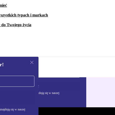
mieć
szystkich typach i markach
e do Twojego życia
r!
Zarejestruj się
żywania danych osobowych znajdują się w naszej
najdują się w naszej