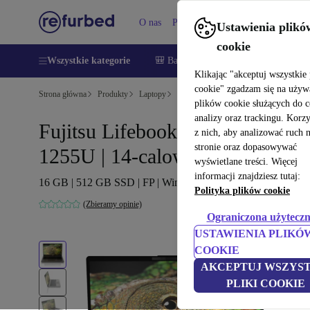
O nas
Pomoc
Ustawienia plikó
cookie
Wszystkie kategorie
🎒 Back to school
Smartfony
Lapt
Klikając "akceptuj wszystkie 
cookie" zgadzam się na używ
Strona główna
Produkty
Laptopy
Laptopy Fujitsu
plików cookie służących do 
analizy oraz trackingu. Korz
Fujitsu Lifebook U7412 | i7-
z nich, aby analizować ruch 
stronie oraz dopasowywać
1255U | 14-calowych
wyświetlane treści. Więcej
informacji znajdziesz tutaj:
16 GB | 512 GB SSD | FP | Win 11 Pro | DE
Polityka plików cookie
(Zbieramy opinie)
Ograniczona użyteczn
USTAWIENIA PLIKÓ
COOKIE
AKCEPTUJ WSZYST
PLIKI COOKIE