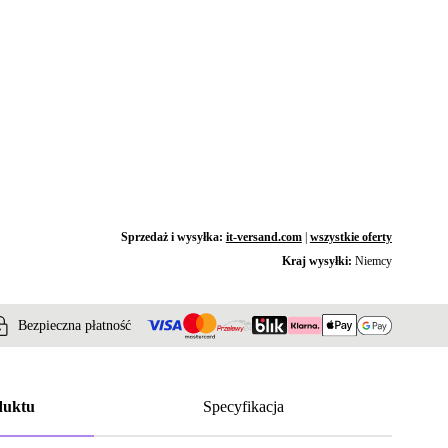
Sprzedaż i wysyłka:
it-versand.com
|
wszystkie oferty
Kraj wysyłki:
Niemcy
Bezpieczna płatność
duktu
Specyfikacja