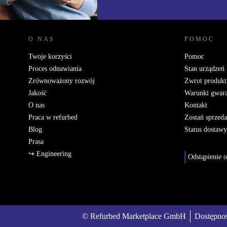
REFURBED POLSKA - RETHINK NEW.
O NAS
POMOC
Twoje korzyści
Pomoc
Proces odnawiania
Stan urządzeń
Zrównoważony rozwój
Zwrot produkt
Jakość
Warunki gwara
O nas
Kontakt
Praca w refurbed
Zostań sprzed
Blog
Status dostawy
Prasa
↪ Engineering
Odstąpienie
© Refurbed Marketplace GmbH
Dostępno