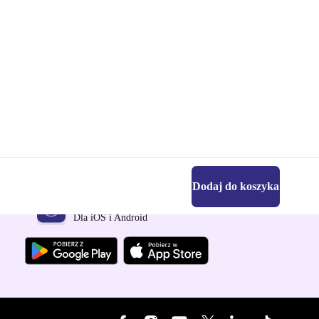
Dodaj do koszyka
Pobierz aplikację refurbed
Dla iOS i Android