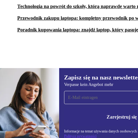
Technologia na powrót do szkoły, którą naprawdę warto 
Przewodnik zakupu laptopa: kompletny przewodnik po w
Poradnik kupowania laptopa: znajdź laptop, który pasuj
Zapisz się na nasz newslette
2 577,77 zł
8 153,60 zł
(-68%)
Verpasse kein Angebot mehr
Zapisz się na nasz
newsletter!
Nie przegap żadnej oferty.
Informacje na temat u
Polityce prywatności
Zarejestruj się
Informacje na temat używania danych osobowych z
Polityce prywatności