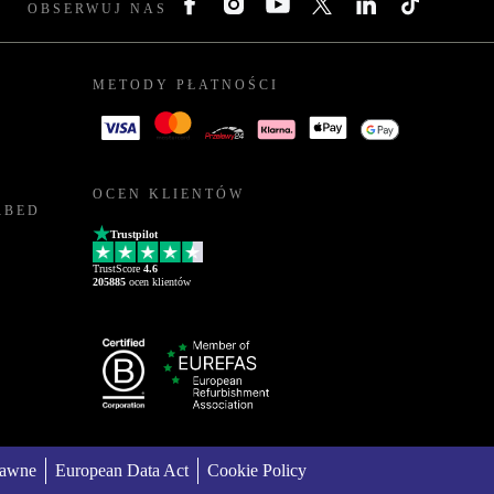
OBSERWUJ NAS
METODY PŁATNOŚCI
OCEN KLIENTÓW
RBED
Trustpilot
TrustScore
4.6
205885
ocen klientów
rawne
European Data Act
Cookie Policy