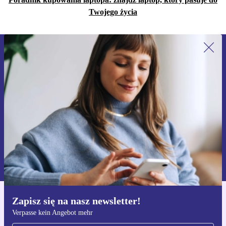
Twojego życia
Zapisz się na nasz newsletter!
Nie przegap żadnej oferty.
Zarejestruj się
Informacje na temat używania danych osobowych znajdują się w
naszej
Polityce prywatności
Zapisz się na nasz newsletter!
Pobierz aplikację refurbed
Verpasse kein Angebot mehr
Dla iOS i Android