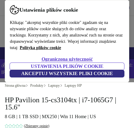
Pobierz aplikację
Pobierz
Ustawienia plików cookie
Korzystaj z refurbed szybko i łatwo
Klikając "akceptuj wszystkie pliki cookie" zgadzam się na
używanie plików cookie służących do celów analizy oraz
trackingu. Korzystamy z nich, aby analizować ruch na stronie oraz
dopasowywać wyświetlane treści. Więcej informacji znajdziesz
tutaj:
Polityka plików cookie
Smartfony
Laptopy
Tablety
Smartwatche
Akcesoria
Słuchawki
Ograniczona użyteczność
💰Zaoszczędź DODATKOWE 5% na wszystkich iPhone’ach – Kod:
USTAWIENIA PLIKÓW COOKIE
IPHONEDEAL –
Regulamin
AKCEPTUJ WSZYSTKIE PLIKI COOKIE
Strona główna
Produkty
Laptopy
Laptopy HP
HP Pavilion 15-cs3104tx | i7-1065G7 |
15.6"
8 GB | 1 TB SSD | MX250 | Win 11 Home | US
(Zbieramy opinie)