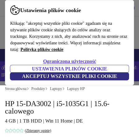
Pobierz aplikację
Pobierz
Ustawienia plików cookie
Korzystaj z refurbed szybko i łatwo
Klikając "akceptuj wszystkie pliki cookie" zgadzam się na
używanie plików cookie służących do celów analizy oraz
trackingu. Korzystamy z nich, aby analizować ruch na stronie oraz
dopasowywać wyświetlane treści. Więcej informacji znajdziesz
tutaj:
Polityka plików cookie
Smartfony
Laptopy
Tablety
Smartwatche
Akcesoria
Słuchawki
Ograniczona użyteczność
💰Zaoszczędź DODATKOWE 5% na wszystkich iPhone’ach – Kod:
USTAWIENIA PLIKÓW COOKIE
IPHONEDEAL –
Regulamin
AKCEPTUJ WSZYSTKIE PLIKI COOKIE
Strona główna
Produkty
Laptopy
Laptopy HP
HP 15-DA3002 | i5-1035G1 | 15.6-
calowego
4 GB | 1 TB HDD | Win 11 Home | DE
(Zbieramy opinie)