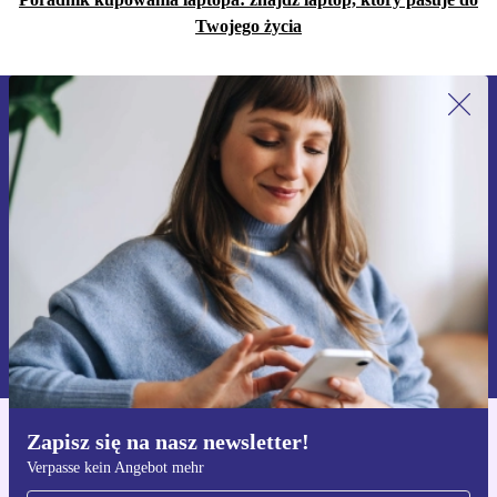
Twojego życia
Zapisz się na nasz newsletter!
Nie przegap żadnej oferty.
Zarejestruj się
Informacje na temat używania danych osobowych znajdują się w
naszej
Polityce prywatności
Zapisz się na nasz newsletter!
Pobierz aplikację refurbed
Verpasse kein Angebot mehr
Dla iOS i Android