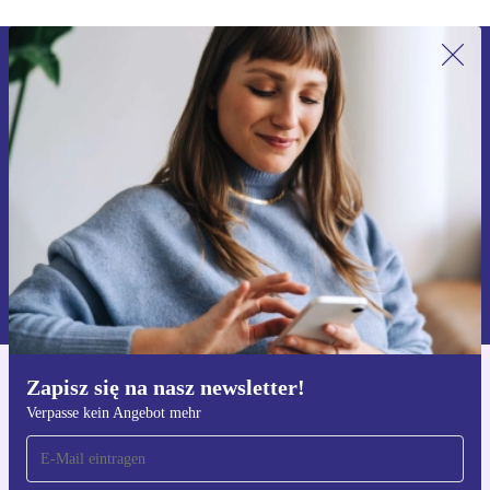
Zapisz się na nasz newsletter!
Nie przegap żadnej oferty.
Zarejestruj się
Informacje na temat używania danych osobowych znajdują się w
naszej
Polityce prywatności
Zapisz się na nasz newsletter!
Pobierz aplikację refurbed
Verpasse kein Angebot mehr
Dla iOS i Android