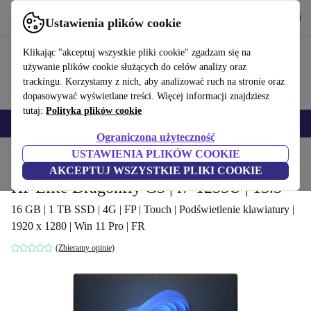
Pobierz aplikację
Pobierz
Ustawienia plików cookie
Korzystaj z refurbed szybko i łatwo
Klikając "akceptuj wszystkie pliki cookie" zgadzam się na
używanie plików cookie służących do celów analizy oraz
trackingu. Korzystamy z nich, aby analizować ruch na stronie oraz
dopasowywać wyświetlane treści. Więcej informacji znajdziesz
tutaj:
Polityka plików cookie
Smartfony
Laptopy
Tablety
Smartwatche
Akcesoria
Słuchawki
Ograniczona użyteczność
USTAWIENIA PLIKÓW COOKIE
Strona główna
Produkty
Laptopy
Laptopy HP
AKCEPTUJ WSZYSTKIE PLIKI COOKIE
HP Elite Dragonfly G3 | i7-1255U | 13.5"
16 GB | 1 TB SSD | 4G | FP | Touch | Podświetlenie klawiatury |
1920 x 1280 | Win 11 Pro | FR
(Zbieramy opinie)