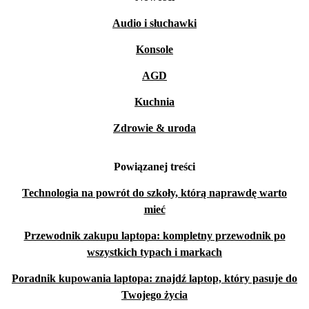
Audio i słuchawki
Konsole
AGD
Kuchnia
Zdrowie & uroda
Powiązanej treści
Technologia na powrót do szkoły, którą naprawdę warto
mieć
Przewodnik zakupu laptopa: kompletny przewodnik po
wszystkich typach i markach
Poradnik kupowania laptopa: znajdź laptop, który pasuje do
Twojego życia