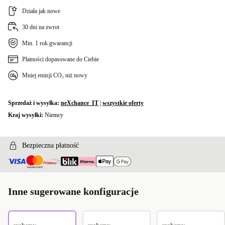
Działa jak nowe
30 dni na zwrot
Min. 1 rok gwarancji
Płatności dopasowane do Ciebie
Mniej emisji CO₂ niż nowy
Sprzedaż i wysyłka:
neXchance_IT
|
wszystkie oferty
Kraj wysyłki:
Niemcy
Bezpieczna płatność
Inne sugerowane konfiguracje