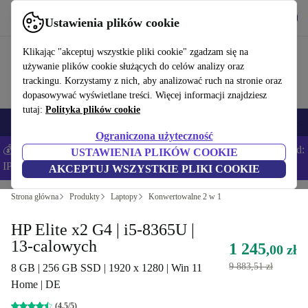
Pobierz aplikację
Pobierz
Ustawienia plików cookie
Korzystaj z refurbed szybko i łatwo
Klikając "akceptuj wszystkie pliki cookie" zgadzam się na
używanie plików cookie służących do celów analizy oraz
trackingu. Korzystamy z nich, aby analizować ruch na stronie oraz
dopasowywać wyświetlane treści. Więcej informacji znajdziesz
tutaj:
Polityka plików cookie
Smartfony
Laptopy
Tablety
Smartwatche
Akcesoria
Słuchawki
Ograniczona użyteczność
💰Zaoszczędź DODATKOWE 5% na wszystkich iPhone’ach – Kod:
USTAWIENIA PLIKÓW COOKIE
IPHONEDEAL –
Regulamin
AKCEPTUJ WSZYSTKIE PLIKI COOKIE
Strona główna
Produkty
Laptopy
Konwertowalne 2 w 1
HP Elite x2 G4 | i5-8365U |
13-calowych
1 245
,00 zł
9 883,51 zł
8 GB | 256 GB SSD | 1920 x 1280 | Win 11
Home | DE
(4,5/5)