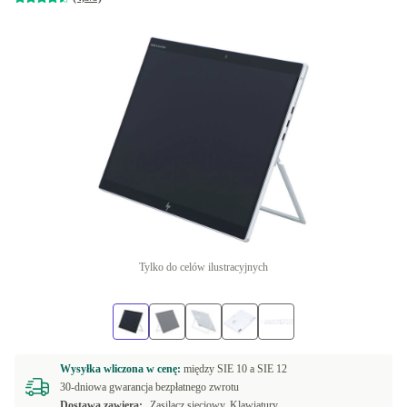
Tylko do celów ilustracyjnych
Wysyłka wliczona w cenę:
między
SIE 10 a
SIE 12
30-dniowa gwarancja bezpłatnego zwrotu
Dostawa zawiera:
Zasilacz sieciowy, Klawiatury