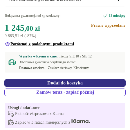
WiFi 802.11a/b/g/n/ac/ax, Bluetooth 5.0
Dołączona gwarancja od sprzedawcy:
12 miesięcy
1 245
Prawie wyprzedane
WiFi 802.11a/b/g/n/ac/ax, Bluetooth 5.0, 4G
+902,29 zł
,00 zł
9 883,51 zł
(-87%)
Porównaj z podobnymi produktami
Wysyłka wliczona w cenę:
między
SIE 10 a
SIE 12
30-dniowa gwarancja bezpłatnego zwrotu
Dostawa zawiera:
Zasilacz sieciowy, Klawiatury
Dodaj do koszyka
Zamów teraz - zapłać później
Usługi dodatkowe
Płatność ekspresowa z Klarna
Zapłać w 3 ratach miesięcznych z