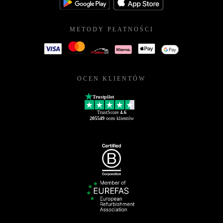
METODY PŁATNOŚCI
OCEN KLIENTÓW
Trustpilot
TrustScore
4.6
205549
ocen klientów