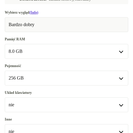
Wybierz wygląd
(Info)
Bardzo dobry
Pamięć RAM
8.0 GB
8.0 GB
Pojemność
256 GB
16.0 GB
+642,28 zł
256 GB
Układ klawiatury
Dostępne w innych wariantach
nie
512 GB
+689,52 zł
nie
Inne
Dostępne w innych wariantach
nie