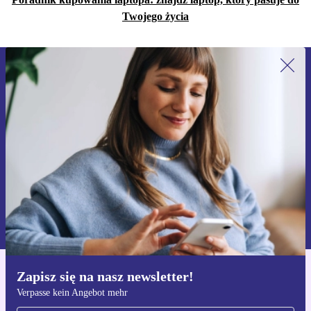
Twojego życia
Zapisz się na nasz newsletter!
Nie przegap żadnej oferty.
Zarejestruj się
Informacje na temat używania danych osobowych znajdują się w
naszej
Polityce prywatności
Zapisz się na nasz newsletter!
Pobierz aplikację refurbed
Verpasse kein Angebot mehr
Dla iOS i Android