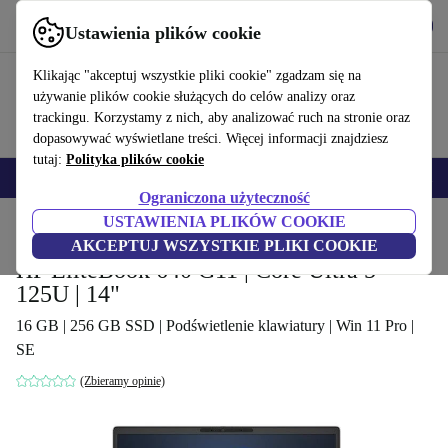
Pobierz aplikację
Pobierz
Ustawienia plików cookie
Korzystaj z refurbed szybko i łatwo
Klikając "akceptuj wszystkie pliki cookie" zgadzam się na
używanie plików cookie służących do celów analizy oraz
trackingu. Korzystamy z nich, aby analizować ruch na stronie oraz
dopasowywać wyświetlane treści. Więcej informacji znajdziesz
tutaj:
Polityka plików cookie
Smartfony
Laptopy
Tablety
Smartwatche
Akcesoria
Słuchawki
Ograniczona użyteczność
USTAWIENIA PLIKÓW COOKIE
Strona główna
Produkty
Laptopy
Laptopy HP
AKCEPTUJ WSZYSTKIE PLIKI COOKIE
HP EliteBook 640 G11 | Core Ultra 5
125U | 14"
16 GB | 256 GB SSD | Podświetlenie klawiatury | Win 11 Pro |
SE
(Zbieramy opinie)