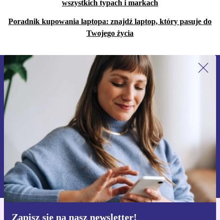
wszystkich typach i markach
Poradnik kupowania laptopa: znajdź laptop, który pasuje do
Twojego życia
Zapisz się na nasz newsletter!
Nie przegap żadnej oferty.
Zarejestruj się
Informacje na temat używania danych osobowych znajdują się w
naszej
Polityce prywatności
Zapisz się na nasz newsletter!
Pobierz aplikację refurbed