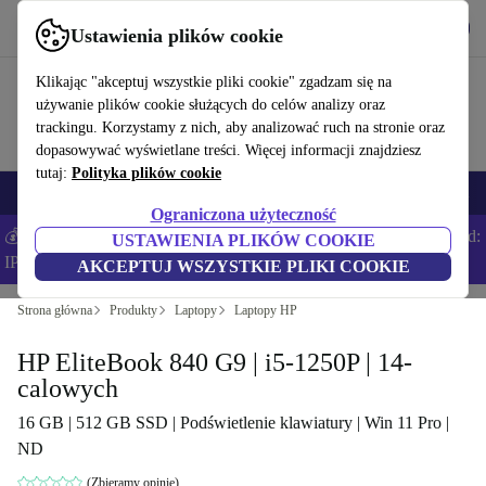
Pobierz aplikację
Pobierz
Ustawienia plików cookie
Korzystaj z refurbed szybko i łatwo
Klikając "akceptuj wszystkie pliki cookie" zgadzam się na
używanie plików cookie służących do celów analizy oraz
trackingu. Korzystamy z nich, aby analizować ruch na stronie oraz
dopasowywać wyświetlane treści. Więcej informacji znajdziesz
tutaj:
Polityka plików cookie
Smartfony
Laptopy
Tablety
Smartwatche
Akcesoria
Słuchawki
Ograniczona użyteczność
💰Zaoszczędź DODATKOWE 5% na wszystkich iPhone’ach – Kod:
USTAWIENIA PLIKÓW COOKIE
IPHONEDEAL –
Regulamin
AKCEPTUJ WSZYSTKIE PLIKI COOKIE
Strona główna
Produkty
Laptopy
Laptopy HP
HP EliteBook 840 G9 | i5-1250P | 14-
calowych
16 GB | 512 GB SSD | Podświetlenie klawiatury | Win 11 Pro |
ND
(Zbieramy opinie)