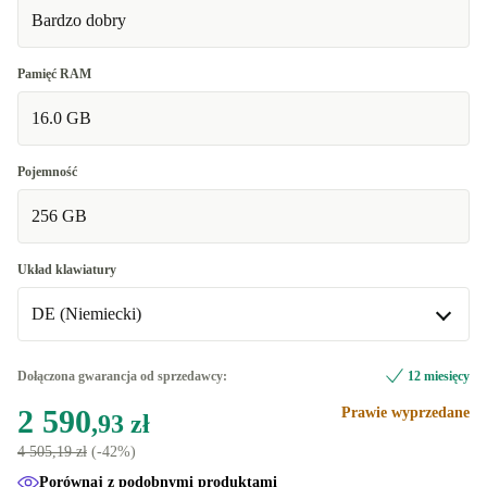
Bardzo dobry
Pamięć RAM
16.0 GB
Pojemność
256 GB
Układ klawiatury
DE (Niemiecki)
DE (Niemiecki)
Dołączona gwarancja od sprzedawcy:
12 miesięcy
Dostępne w innych wariantach
2 590
Prawie wyprzedane
,93 zł
SE (Szwedzki)
+651,60 zł
4 505,19 zł
(-42%)
Porównaj z podobnymi produktami