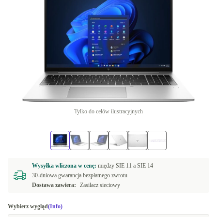
Tylko do celów ilustracyjnych
Wysyłka wliczona w cenę:
między
SIE 11 a
SIE 14
30-dniowa gwarancja bezpłatnego zwrotu
Dostawa zawiera:
Zasilacz sieciowy
Wybierz wygląd
(Info)