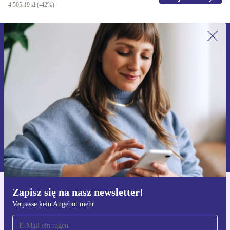
4 505,19 zł
(-42%)
Zapisz się na nasz newsletter!
Nie przegap żadnej oferty.
Zarejestruj się
Informacje na temat używania danych osobowych znajdują się w
naszej
Polityce prywatności
Zapisz się na nasz newsletter!
Pobierz aplikację refurbed
Verpasse kein Angebot mehr
Dla iOS i Android