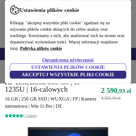
Pobierz aplikację
Pobierz
Ustawienia plików cookie
Korzystaj z refurbed szybko i łatwo
Klikając "akceptuj wszystkie pliki cookie" zgadzam się na
używanie plików cookie służących do celów analizy oraz
trackingu. Korzystamy z nich, aby analizować ruch na stronie oraz
dopasowywać wyświetlane treści. Więcej informacji znajdziesz
tutaj:
Polityka plików cookie
Smartfony
Laptopy
Tablety
Smartwatche
Akcesoria
Słuchawki
Ograniczona użyteczność
USTAWIENIA PLIKÓW COOKIE
Strona główna
Produkty
Laptopy
Laptopy HP
AKCEPTUJ WSZYSTKIE PLIKI COOKIE
HP EliteBook 860 G9 | i5-
1235U | 16-calowych
2 590
,93 zł
4 505,19 zł
16 GB | 256 GB SSD | WUXGA | FP | Kamera
internetowa | Win 11 Pro | DE
(1 opinia)