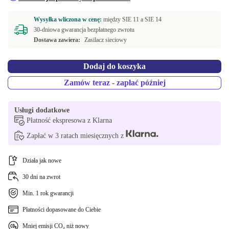
Wysyłka wliczona w cenę:
między
SIE 11 a
SIE 14
30-dniowa gwarancja bezpłatnego zwrotu
Dostawa zawiera:
Zasilacz sieciowy
Dodaj do koszyka
Zamów teraz - zapłać później
Usługi dodatkowe
Płatność ekspresowa z Klarna
Zapłać w 3 ratach miesięcznych z
Działa jak nowe
30 dni na zwrot
Min. 1 rok gwarancji
Płatności dopasowane do Ciebie
Mniej emisji CO₂ niż nowy