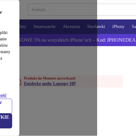
w
opy
Tablety
Smartwatche
Akcesoria
Słuchawki
iPhony
S
pliki
anie
ź DODATKOWE 5% na wszystkich iPhone’ach – Kod: IPHONEDEA
celów
ystamy
na
Produkt im Moment ausverkauft
Entdecke mehr Laptopy HP
ość
W
KIE