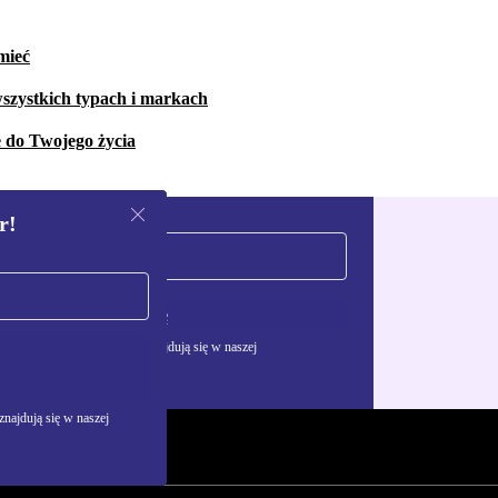
mieć
szystkich typach i markach
e do Twojego życia
r!
Zarejestruj się
żywania danych osobowych znajdują się w naszej
najdują się w naszej