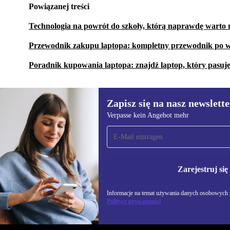
Powiązanej treści
Technologia na powrót do szkoły, którą naprawdę warto 
Przewodnik zakupu laptopa: kompletny przewodnik po w
Poradnik kupowania laptopa: znajdź laptop, który pasuj
Zapisz się na nasz newslette
Verpasse kein Angebot mehr
Zapisz się na nasz
newsletter!
Nie przegap żadnej oferty.
Informacje na temat u
Polityce prywatności
Zarejestruj się
Informacje na temat używania danych osobowych z
Polityce prywatności
REFURBED POLSKA - RETHINK NEW.