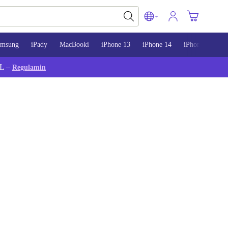
amsung
iPady
MacBooki
iPhone 13
iPhone 14
iPhone 15
L –
Regulamin