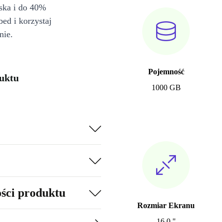
iska i do 40%
bed i korzystaj
nie.
Pojemność
uktu
1000 GB
ości produktu
Rozmiar Ekranu
16.0 "