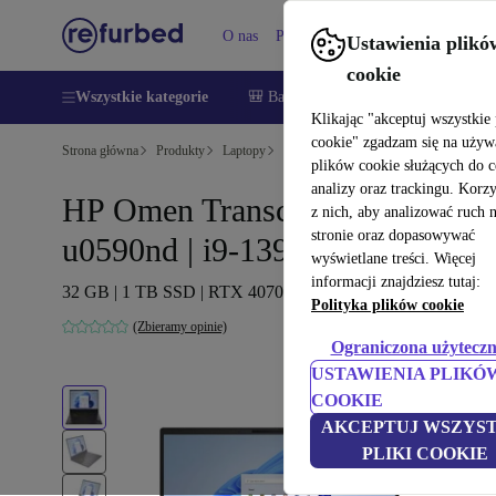
O nas
Pomoc
Ustawienia plikó
cookie
Wszystkie kategorie
🎒 Back to school
Smartfony
Lapt
Klikając "akceptuj wszystkie 
cookie" zgadzam się na używ
Strona główna
Produkty
Laptopy
Laptopy HP
plików cookie służących do 
analizy oraz trackingu. Korz
HP Omen Transcend 16-
z nich, aby analizować ruch 
stronie oraz dopasowywać
u0590nd | i9-13900HX | 16"
wyświetlane treści. Więcej
informacji znajdziesz tutaj:
32 GB | 1 TB SSD | RTX 4070 | Win 11 Home | US
Polityka plików cookie
(Zbieramy opinie)
Ograniczona użyteczn
USTAWIENIA PLIKÓ
COOKIE
AKCEPTUJ WSZYST
PLIKI COOKIE