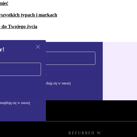
mieć
szystkich typach i markach
e do Twojego życia
r!
Zarejestruj się
żywania danych osobowych znajdują się w naszej
najdują się w naszej
REFURBED W