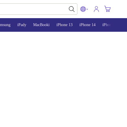
amsung
iPady
MacBooki
iPhone 13
iPhone 14
iPhone 15