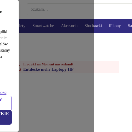
w
opy
Tablety
Smartwatche
Akcesoria
Słuchawki
iPhony
S
pliki
anie
celów
ystamy
na
Produkt im Moment ausverkauft
Entdecke mehr Laptopy HP
ość
W
KIE