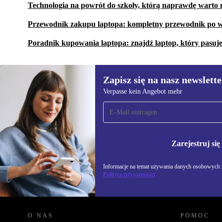
Technologia na powrót do szkoły, którą naprawdę warto 
Przewodnik zakupu laptopa: kompletny przewodnik po w
Poradnik kupowania laptopa: znajdź laptop, który pasuj
Zapisz się na nasz newslette
Verpasse kein Angebot mehr
Zapisz się na nasz
newsletter!
Nie przegap żadnej oferty.
Informacje na temat u
Polityce prywatności
Zarejestruj się
Informacje na temat używania danych osobowych z
Polityce prywatności
REFURBED POLSKA - RETHINK NEW.
O NAS
POMOC