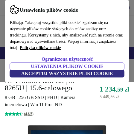
Pobierz aplikację
Pobierz
Ustawienia plików cookie
Korzystaj z refurbed szybko i łatwo
Klikając "akceptuj wszystkie pliki cookie" zgadzam się na
używanie plików cookie służących do celów analizy oraz
trackingu. Korzystamy z nich, aby analizować ruch na stronie oraz
dopasowywać wyświetlane treści. Więcej informacji znajdziesz
tutaj:
Polityka plików cookie
Smartfony
Laptopy
Tablety
Smartwatche
Akcesoria
Słuchawki
Ograniczona użyteczność
USTAWIENIA PLIKÓW COOKIE
Strona główna
Produkty
Laptopy
Laptopy HP
AKCEPTUJ WSZYSTKIE PLIKI COOKIE
HP ProBook 650 G5 | i5-
8265U | 15.6-calowego
1 234
,59 zł
5 449,56 zł
8 GB | 256 GB SSD | FHD | Kamera
internetowa | Win 11 Pro | ND
(4,6/5)