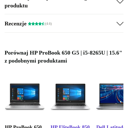
produktu
Recenzje
(4.6)
Porównaj HP ProBook 650 G5 | i5-8265U | 15.6"
z podobnymi produktami
HP ProBook 650
HP EliteBook 850
Dell Latitude