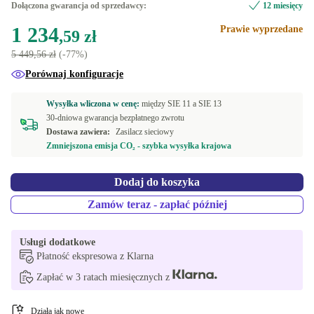
Dołączona gwarancja od sprzedawcy:
12 miesięcy
DE (QWERTZ)
+3 583,87 zł
Dostępne w innych wariantach
1 234
Prawie wyprzedane
,59 zł
CZ (QWERTZ)
Nowa
+3 693,29 zł
+1 030,78 zł
5 449,56 zł
(-77%)
Porównaj konfiguracje
PT (QWERTY)
+3 693,29 zł
Wysyłka wliczona w cenę:
między
SIE 11 a
SIE 13
FI (QWERTY)
+3 693,29 zł
30-dniowa gwarancja bezpłatnego zwrotu
Dostawa zawiera:
Zasilacz sieciowy
FR (AZERTY)
+3 754,10 zł
Zmniejszona emisja CO₂ - szybka wysyłka krajowa
IT (QWERTY)
+3 754,10 zł
Dodaj do koszyka
Zamów teraz - zapłać później
ES (QWERTY)
+3 754,10 zł
US (QWERTY)
+3 754,10 zł
Usługi dodatkowe
Płatność ekspresowa z Klarna
GR (QWERTY)
+3 887,82 zł
Zapłać w 3 ratach miesięcznych z
NL (QWERTY)
+3 887,82 zł
Działa jak nowe