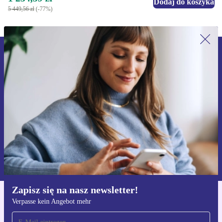
Dodaj do koszyka
5 449,56 zł
(-77%)
Zapisz się na nasz newsletter!
Nie przegap żadnej oferty.
Zarejestruj się
Informacje na temat używania danych osobowych znajdują się w
naszej
Polityce prywatności
Zapisz się na nasz newsletter!
Verpasse kein Angebot mehr
Pobierz aplikację refurbed
Dla iOS i Android