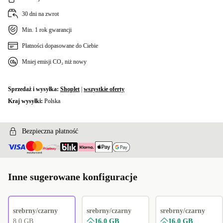
DK (QWERTY)
30 dni na zwrot
+3 887,82 zł
Min. 1 rok gwarancji
SE (QWERTY)
+3 887,82 zł
Płatności dopasowane do Ciebie
Mniej emisji CO₂ niż nowy
Sprzedaż i wysyłka:
Shoplet
|
wszystkie oferty
Kraj wysyłki:
Polska
Bezpieczna płatność
Inne sugerowane konfiguracje
srebrny/czarny
srebrny/czarny
srebrny/czarny
8.0 GB
16.0 GB
16.0 GB