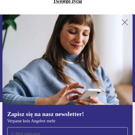
Twojego życia
Zapisz się na nasz newsletter!
Nie przegap żadnej oferty.
Zarejestruj się
Informacje na temat używania danych osobowych znajdują się w
naszej
Polityce prywatności
Zapisz się na nasz newsletter!
Pobierz aplikację refurbed
Verpasse kein Angebot mehr
Dla iOS i Android