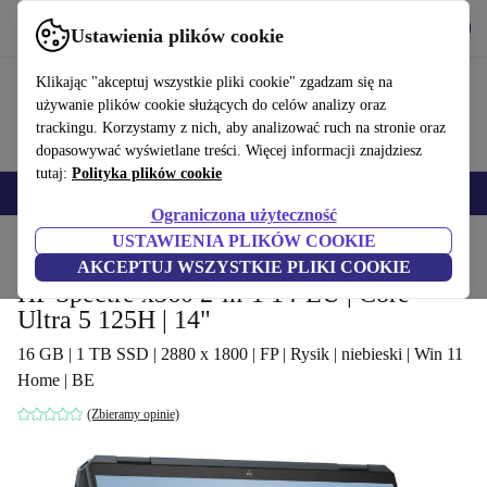
Pobierz aplikację
Pobierz
Ustawienia plików cookie
Korzystaj z refurbed szybko i łatwo
Klikając "akceptuj wszystkie pliki cookie" zgadzam się na
używanie plików cookie służących do celów analizy oraz
trackingu. Korzystamy z nich, aby analizować ruch na stronie oraz
dopasowywać wyświetlane treści. Więcej informacji znajdziesz
tutaj:
Polityka plików cookie
Smartfony
Laptopy
Tablety
Smartwatche
Akcesoria
Słuchawki
Ograniczona użyteczność
USTAWIENIA PLIKÓW COOKIE
Strona główna
Produkty
Laptopy
Laptopy HP
AKCEPTUJ WSZYSTKIE PLIKI COOKIE
HP Spectre x360 2-in-1 14-EU | Core
Ultra 5 125H | 14"
16 GB | 1 TB SSD | 2880 x 1800 | FP | Rysik | niebieski | Win 11
Home | BE
(Zbieramy opinie)