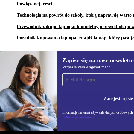
Powiązanej treści
Technologia na powrót do szkoły, którą naprawdę warto 
Przewodnik zakupu laptopa: kompletny przewodnik po w
Poradnik kupowania laptopa: znajdź laptop, który pasuj
Zapisz się na nasz newslette
Verpasse kein Angebot mehr
Zapisz się na nasz
newsletter!
Nie przegap żadnej oferty.
Informacje na temat u
Polityce prywatności
Zarejestruj się
Informacje na temat używania danych osobowych z
Polityce prywatności
REFURBED POLSKA - RETHINK NEW.