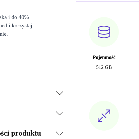
iska i do 40%
bed i korzystaj
nie.
Pojemność
512 GB
ości produktu