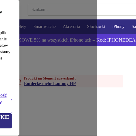
w
opy
Tablety
Smartwatche
Akcesoria
Słuchawki
iPhony
S
pliki
anie
ź DODATKOWE 5% na wszystkich iPhone’ach – Kod: IPHONEDEA
celów
ystamy
na
Produkt im Moment ausverkauft
Entdecke mehr Laptopy HP
ość
W
KIE