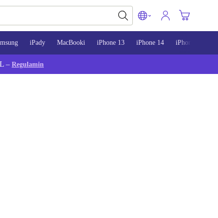
amsung
iPady
MacBooki
iPhone 13
iPhone 14
iPhone 15
L –
Regulamin