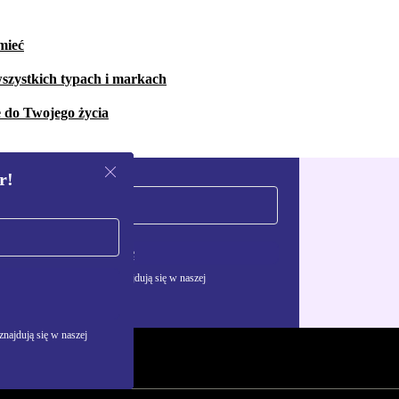
mieć
szystkich typach i markach
e do Twojego życia
r!
Zarejestruj się
żywania danych osobowych znajdują się w naszej
najdują się w naszej