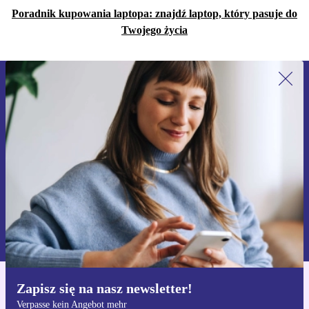
Poradnik kupowania laptopa: znajdź laptop, który pasuje do
Twojego życia
Zapisz się na nasz newsletter!
Nie przegap żadnej oferty.
Zarejestruj się
Informacje na temat używania danych osobowych znajdują się w
naszej
Polityce prywatności
Zapisz się na nasz newsletter!
Pobierz aplikację refurbed
Verpasse kein Angebot mehr
Dla iOS i Android