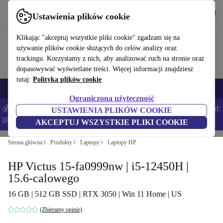
Pobierz aplikację
Pobierz
Ustawienia plików cookie
Korzystaj z refurbed szybko i łatwo
Klikając "akceptuj wszystkie pliki cookie" zgadzam się na
używanie plików cookie służących do celów analizy oraz
trackingu. Korzystamy z nich, aby analizować ruch na stronie oraz
dopasowywać wyświetlane treści. Więcej informacji znajdziesz
tutaj:
Polityka plików cookie
Smartfony
Laptopy
Tablety
Smartwatche
Akcesoria
Słuchawki
Ograniczona użyteczność
💰Zaoszczędź DODATKOWE 5% na wszystkich iPhone’ach – Kod:
USTAWIENIA PLIKÓW COOKIE
IPHONEDEAL –
Regulamin
AKCEPTUJ WSZYSTKIE PLIKI COOKIE
Strona główna
Produkty
Laptopy
Laptopy HP
HP Victus 15-fa0999nw | i5-12450H |
15.6-calowego
16 GB | 512 GB SSD | RTX 3050 | Win 11 Home | US
(Zbieramy opinie)