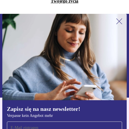
Twojego życia
Zapisz się na nasz newsletter!
Nie przegap żadnej oferty.
Zarejestruj się
Informacje na temat używania danych osobowych znajdują się w
naszej
Polityce prywatności
Zapisz się na nasz newsletter!
Pobierz aplikację refurbed
Verpasse kein Angebot mehr
Dla iOS i Android