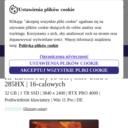
Pobierz aplikację
Pobierz
Ustawienia plików cookie
Korzystaj z refurbed szybko i łatwo
Klikając "akceptuj wszystkie pliki cookie" zgadzam się na
używanie plików cookie służących do celów analizy oraz
trackingu. Korzystamy z nich, aby analizować ruch na stronie oraz
dopasowywać wyświetlane treści. Więcej informacji znajdziesz
tutaj:
Polityka plików cookie
Smartfony
Laptopy
Tablety
Smartwatche
Akcesoria
Słuchawki
Ograniczona użyteczność
USTAWIENIA PLIKÓW COOKIE
Strona główna
Produkty
Laptopy
Laptopy HP
AKCEPTUJ WSZYSTKIE PLIKI COOKIE
HP ZBook Fury 16 G1i | Core Ultra 9
285HX | 16-calowych
32 GB | 1 TB SSD | 3840 x 2400 | RTX PRO 4000 |
Podświetlenie klawiatury | Win 11 Pro | DE
(Zbieramy opinie)