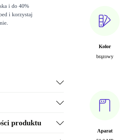
iska i do 40%
bed i korzystaj
nie.
Kolor
brązowy
ości produktu
Aparat