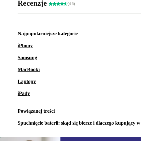
Recenzje
(4.6)
Najpopularniejsze kategorie
iPhony
Samsung
MacBooki
Laptopy
iPady
Powiązanej treści
Spuchnięcie baterii: skąd się bierze i dlaczego kupujący 