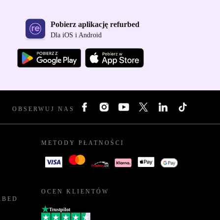
Pobierz aplikację refurbed
Dla iOS i Android
OBSERWUJ NAS
METODY PŁATNOŚCI
OCEN KLIENTÓW
RBED
Trustpilot