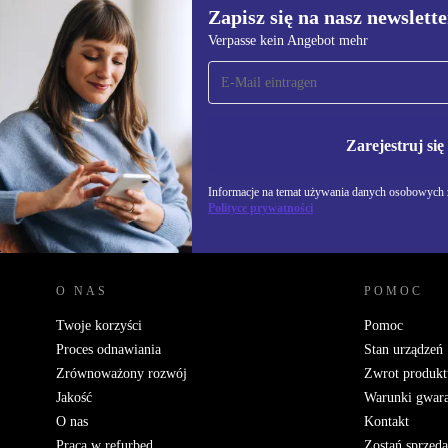
Zapisz się na nasz newslette
Verpasse kein Angebot mehr
Zapisz się na nasz
newsletter!
Nie przegap żadnej oferty.
Informacje na temat u
Polityce prywatności
Zarejestruj się
Informacje na temat używania danych osobowych z
Polityce prywatności
REFURBED POLSKA - RETHINK NEW.
O NAS
POMOC
Twoje korzyści
Pomoc
Proces odnawiania
Stan urządzeń
Zrównoważony rozwój
Zwrot produkt
Jakość
Warunki gwara
O nas
Kontakt
Praca w refurbed
Zostań sprzed