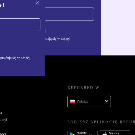
r!
Zarejestruj się
żywania danych osobowych znajdują się w naszej
najdują się w naszej
REFURBED W
Polska
u
ncji
POBIERZ APLIKACJĘ REFU
awcą