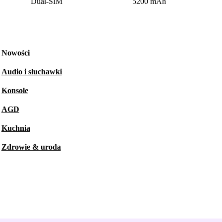
Dual-SIM
5200 mAh
Nowości
Audio i słuchawki
Konsole
AGD
Kuchnia
Zdrowie & uroda