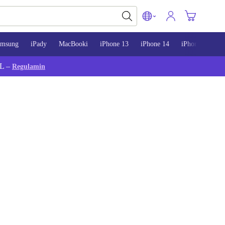
amsung
iPady
MacBooki
iPhone 13
iPhone 14
iPhone 15
L –
Regulamin