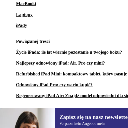
MacBooki
Laptopy
iPady
Powiązanej treści
Życie iPada: ile lat wiernie pozostanie u twojego boku?
Najlepszy odnowiony iPad: Air, Pro czy mini?
Refurbished iPad Mini: kompaktowy tablet, który pasuje 
Odnowiony iPad Pro: czy warto kupić?
Regenerowany iPad Air: Znajdź model odpowiedni dla si
Zapisz się na nasz newslette
Verpasse kein Angebot mehr