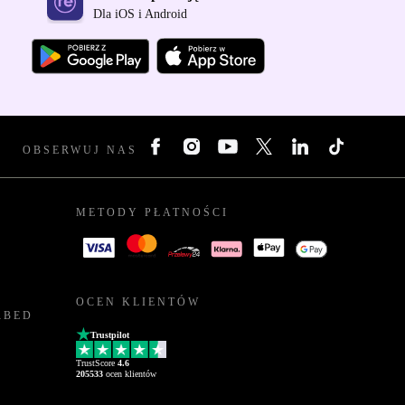
Dla iOS i Android
OBSERWUJ NAS
METODY PŁATNOŚCI
OCEN KLIENTÓW
RBED
Trustpilot
TrustScore
4.6
205533
ocen klientów