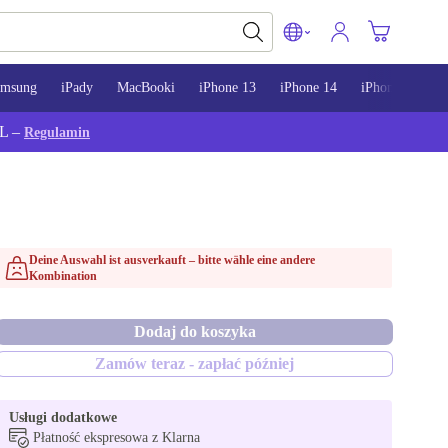
amsung
iPady
MacBooki
iPhone 13
iPhone 14
iPhone 15
L –
Regulamin
Deine Auswahl ist ausverkauft – bitte wähle eine andere
Kombination
Dodaj do koszyka
Zamów teraz - zapłać później
Usługi dodatkowe
Płatność ekspresowa z Klarna