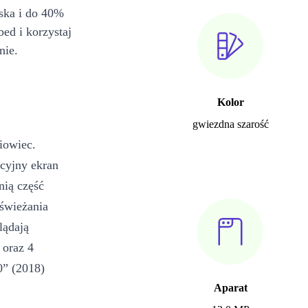
iska i do 40%
bed i korzystaj
nie.
Kolor
gwiezdna szarość
iowiec.
kcyjny ekran
nią część
dświeżania
lądają
 oraz 4
0” (2018)
Aparat