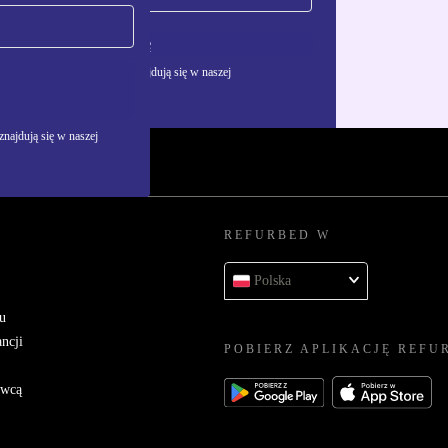
Zarejestruj się
żywania danych osobowych znajdują się w naszej
najdują się w naszej
REFURBED W
Polska
u
ncji
POBIERZ APLIKACJĘ REFU
awcą