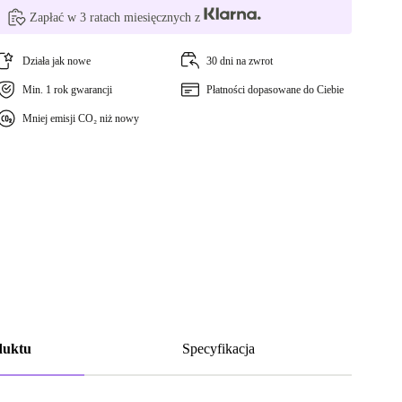
Zapłać w 3 ratach miesięcznych z
Działa jak nowe
30 dni na zwrot
Min. 1 rok gwarancji
Płatności dopasowane do Ciebie
Mniej emisji CO₂ niż nowy
duktu
Specyfikacja