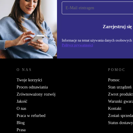
Zapisz się na nasz
newsletter!
Nie przegap żadnej oferty.
Informacje na temat u
Polityce prywatności
Zarejestruj się
Informacje na temat używania danych osobowych z
Polityce prywatności
REFURBED POLSKA - RETHINK NEW.
O NAS
POMOC
Twoje korzyści
Pomoc
Proces odnawiania
Stan urządzeń
Zrównoważony rozwój
Zwrot produkt
Jakość
Warunki gwara
O nas
Kontakt
Praca w refurbed
Zostań sprzed
Blog
Status dostawy
Prasa