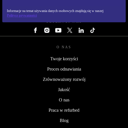
REFURBED POLSKA - RETHINK NEW.
Informacje na temat używania danych osobowych znajdują się w naszej
Polityce prywatności
OBSERWUJ NAS
O NAS
Twoje korzyści
Proces odnawiania
Zrównoważony rozwój
Jakość
O nas
Praca w refurbed
Blog