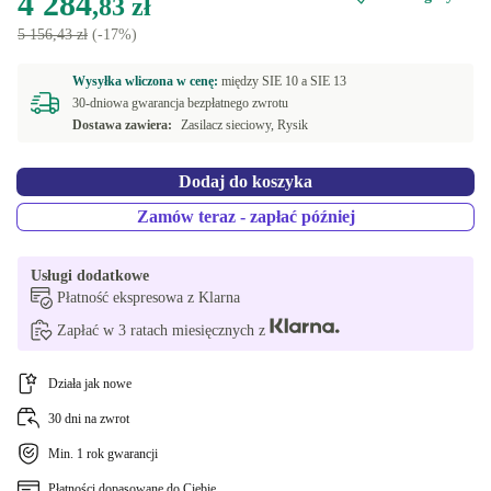
4 284
,83 zł
5 156,43 zł
(-17%)
Wysyłka wliczona w cenę:
między
SIE 10 a
SIE 13
30-dniowa gwarancja bezpłatnego zwrotu
Dostawa zawiera:
Zasilacz sieciowy, Rysik
Dodaj do koszyka
Zamów teraz - zapłać później
Usługi dodatkowe
Płatność ekspresowa z Klarna
Zapłać w 3 ratach miesięcznych z
Działa jak nowe
30 dni na zwrot
Min. 1 rok gwarancji
Płatności dopasowane do Ciebie