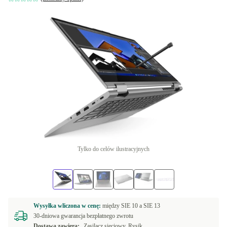
Tylko do celów ilustracyjnych
Wysyłka wliczona w cenę:
między
SIE 10 a
SIE 13
30-dniowa gwarancja bezpłatnego zwrotu
Dostawa zawiera:
Zasilacz sieciowy, Rysik