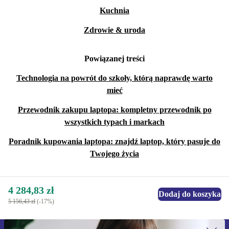
Kuchnia
Zdrowie & uroda
Powiązanej treści
Technologia na powrót do szkoły, którą naprawdę warto
mieć
Przewodnik zakupu laptopa: kompletny przewodnik po
wszystkich typach i markach
Poradnik kupowania laptopa: znajdź laptop, który pasuje do
Twojego życia
4 284,83 zł
Dodaj do koszyka
5 156,43 zł
(-17%)