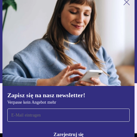
Zapisz się na nasz newsletter!
Nie przegap żadnej oferty.
Zarejestruj się
Informacje na temat używania danych osobowych znajdują się w
naszej
Polityce prywatności
Zapisz się na nasz newsletter!
Pobierz aplikację refurbed
Verpasse kein Angebot mehr
Dla iOS i Android
Zarejestruj się