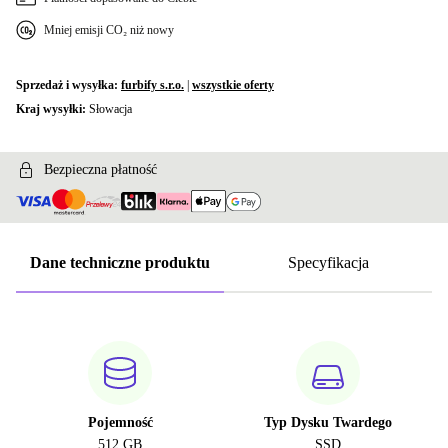
Mniej emisji CO₂ niż nowy
Sprzedaż i wysyłka:
furbify s.r.o.
|
wszystkie oferty
Kraj wysyłki:
Słowacja
Bezpieczna płatność
Dane techniczne produktu
Specyfikacja
Pojemność
Typ Dysku Twardego
512 GB
SSD