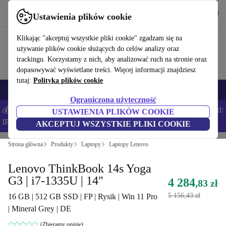
Pobierz aplikację
Pobierz
Ustawienia plików cookie
Korzystaj z refurbed szybko i łatwo
Klikając "akceptuj wszystkie pliki cookie" zgadzam się na
używanie plików cookie służących do celów analizy oraz
trackingu. Korzystamy z nich, aby analizować ruch na stronie oraz
dopasowywać wyświetlane treści. Więcej informacji znajdziesz
tutaj:
Polityka plików cookie
Smartfony
Laptopy
Tablety
Smartwatche
Akcesoria
Słuchawki
Ograniczona użyteczność
💰Zaoszczędź DODATKOWE 5% na wszystkich iPhone’ach – Kod:
USTAWIENIA PLIKÓW COOKIE
IPHONEDEAL –
Regulamin
AKCEPTUJ WSZYSTKIE PLIKI COOKIE
Strona główna
Produkty
Laptopy
Laptopy Lenovo
Lenovo ThinkBook 14s Yoga
G3 | i7-1335U | 14"
4 284
,83 zł
5 156,43 zł
16 GB | 512 GB SSD | FP | Rysik | Win 11 Pro
| Mineral Grey | DE
(Zbieramy opinie)