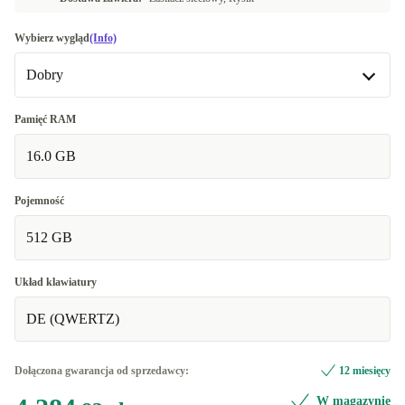
Wybierz wygląd
(Info)
Dobry
Dobry
Pamięć RAM
16.0 GB
Bardzo dobry
+121,75 zł
Doskonały
+304,40 zł
Pojemność
512 GB
Układ klawiatury
DE (QWERTZ)
Dołączona gwarancja od sprzedawcy:
12 miesięcy
W magazynie