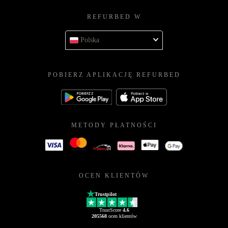
REFURBED W
Polska
POBIERZ APLIKACJĘ REFURBED
METODY PŁATNOŚCI
OCEN KLIENTÓW
Trustpilot
TrustScore
4.6
205568
ocen klientów