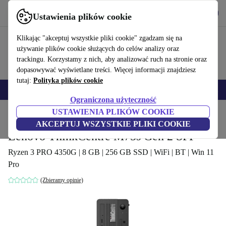
Pobierz aplikację
Pobierz
Ustawienia plików cookie
Korzystaj z refurbed szybko i łatwo
Klikając "akceptuj wszystkie pliki cookie" zgadzam się na
używanie plików cookie służących do celów analizy oraz
trackingu. Korzystamy z nich, aby analizować ruch na stronie oraz
dopasowywać wyświetlane treści. Więcej informacji znajdziesz
tutaj:
Polityka plików cookie
Smartfony
Laptopy
Tablety
Smartwatche
Akcesoria
Słuchawki
Ograniczona użyteczność
USTAWIENIA PLIKÓW COOKIE
Strona główna
Produkty
Komputery stacjonarne (PC)
Komputery Lenovo
AKCEPTUJ WSZYSTKIE PLIKI COOKIE
Lenovo ThinkCentre M75s Gen 2 SFF
Ryzen 3 PRO 4350G | 8 GB | 256 GB SSD | WiFi | BT | Win 11
Pro
(Zbieramy opinie)