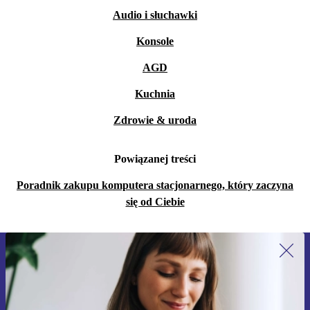
Audio i słuchawki
Konsole
AGD
Kuchnia
Zdrowie & uroda
Powiązanej treści
Poradnik zakupu komputera stacjonarnego, który zaczyna
się od Ciebie
Zapisz się na nasz newsletter!
Nie przegap żadnej oferty.