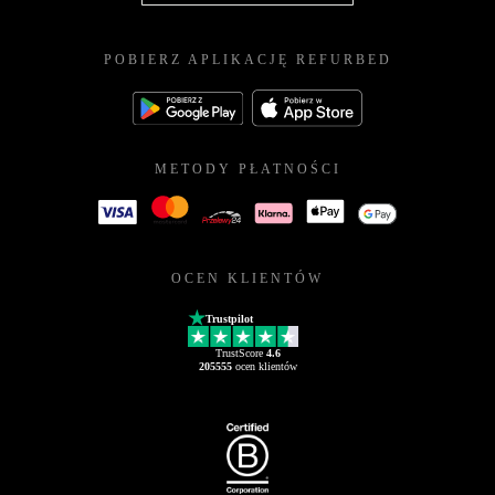
POBIERZ APLIKACJĘ REFURBED
METODY PŁATNOŚCI
OCEN KLIENTÓW
Trustpilot
TrustScore
4.6
205555
ocen klientów