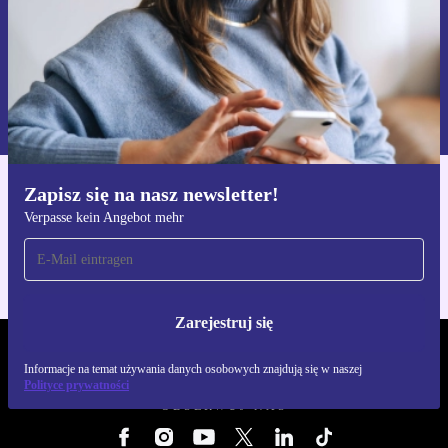
Zarejestruj się
Informacje na temat używania danych osobowych znajdują się w
naszej
Polityce prywatności
Zapisz się na nasz newsletter!
Pobierz aplikację refurbed
Verpasse kein Angebot mehr
Dla iOS i Android
Zarejestruj się
REFURBED POLSKA - RETHINK NEW.
Informacje na temat używania danych osobowych znajdują się w naszej
Polityce prywatności
OBSERWUJ NAS