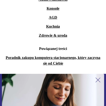
Konsole
AGD
Kuchnia
Zdrowie & uroda
Powiązanej treści
Poradnik zakupu komputera stacjonarnego, który zaczyna
się od Ciebie
Zapisz się na nasz newsletter!
Nie przegap żadnej oferty.