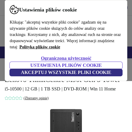
Pobierz aplikację
Pobierz
Ustawienia plików cookie
Korzystaj z refurbed szybko i łatwo
Klikając "akceptuj wszystkie pliki cookie" zgadzam się na
używanie plików cookie służących do celów analizy oraz
trackingu. Korzystamy z nich, aby analizować ruch na stronie oraz
dopasowywać wyświetlane treści. Więcej informacji znajdziesz
tutaj:
Polityka plików cookie
Smartfony
Laptopy
Tablety
Smartwatche
Akcesoria
Słuchawki
Ograniczona użyteczność
USTAWIENIA PLIKÓW COOKIE
Strona główna
Produkty
Komputery stacjonarne (PC)
Komputery Lenovo
AKCEPTUJ WSZYSTKIE PLIKI COOKIE
Lenovo ThinkCentre M90t Gen 3 Tower
i5-10500 | 12 GB | 1 TB SSD | DVD-ROM | Win 11 Home
(Zbieramy opinie)