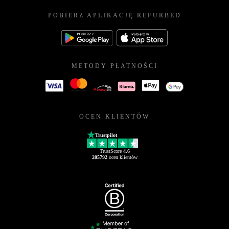
POBIERZ APLIKACJĘ REFURBED
METODY PŁATNOŚCI
OCEN KLIENTÓW
Trustpilot
TrustScore
4.6
205792
ocen klientów