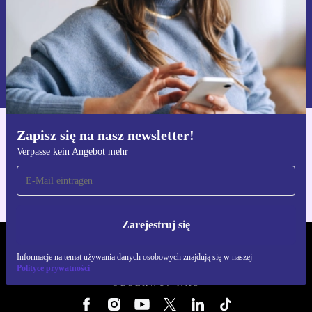
Zarejestruj się
Informacje na temat używania danych osobowych znajdują się w
naszej
Polityce prywatności
Zapisz się na nasz newsletter!
Pobierz aplikację refurbed
Verpasse kein Angebot mehr
Dla iOS i Android
Zarejestruj się
REFURBED POLSKA - RETHINK NEW.
Informacje na temat używania danych osobowych znajdują się w naszej
Polityce prywatności
OBSERWUJ NAS