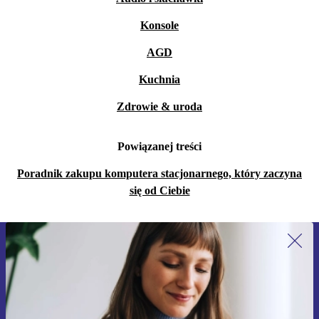
Konsole
AGD
Kuchnia
Zdrowie & uroda
Powiązanej treści
Poradnik zakupu komputera stacjonarnego, który zaczyna
się od Ciebie
Zapisz się na nasz newsletter!
Nie przegap żadnej oferty.