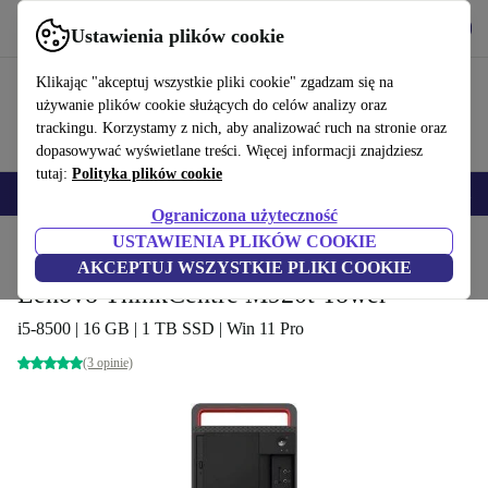
Pobierz aplikację
Pobierz
Ustawienia plików cookie
Korzystaj z refurbed szybko i łatwo
Klikając "akceptuj wszystkie pliki cookie" zgadzam się na
używanie plików cookie służących do celów analizy oraz
trackingu. Korzystamy z nich, aby analizować ruch na stronie oraz
dopasowywać wyświetlane treści. Więcej informacji znajdziesz
tutaj:
Polityka plików cookie
Smartfony
Laptopy
Tablety
Smartwatche
Akcesoria
Słuchawki
Ograniczona użyteczność
USTAWIENIA PLIKÓW COOKIE
Strona główna
Produkty
Komputery stacjonarne (PC)
Komputery Lenovo
AKCEPTUJ WSZYSTKIE PLIKI COOKIE
Lenovo ThinkCentre M920t Tower
i5-8500 | 16 GB | 1 TB SSD | Win 11 Pro
(3 opinie)