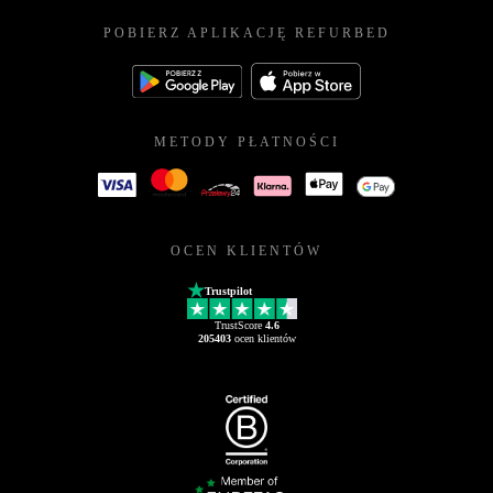
POBIERZ APLIKACJĘ REFURBED
METODY PŁATNOŚCI
OCEN KLIENTÓW
Trustpilot
TrustScore
4.6
205403
ocen klientów