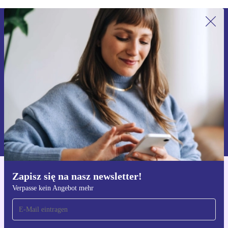
Zapisz się na nasz newsletter!
Nie przegap żadnej oferty.
Zarejestruj się
Informacje na temat używania danych osobowych znajdują się w
naszej
Polityce prywatności
Zapisz się na nasz newsletter!
Pobierz aplikację refurbed
Verpasse kein Angebot mehr
Dla iOS i Android