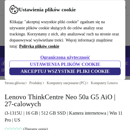
Pobierz aplikację
Pobierz
Ustawienia plików cookie
Korzystaj z refurbed szybko i łatwo
Klikając "akceptuj wszystkie pliki cookie" zgadzam się na
używanie plików cookie służących do celów analizy oraz
trackingu. Korzystamy z nich, aby analizować ruch na stronie oraz
dopasowywać wyświetlane treści. Więcej informacji znajdziesz
tutaj:
Polityka plików cookie
Smartfony
Laptopy
Tablety
Smartwatche
Akcesoria
Słuchawki
Ograniczona użyteczność
💰Zaoszczędź DODATKOWE 5% na wszystkich iPhone’ach – Kod:
USTAWIENIA PLIKÓW COOKIE
IPHONEDEAL –
Regulamin
AKCEPTUJ WSZYSTKIE PLIKI COOKIE
Strona główna
Produkty
Komputery stacjonarne (PC)
Komputery Lenovo
Lenovo ThinkCentre Neo 50a G5 AiO |
27-calowych
i3-1315U | 16 GB | 512 GB SSD | Kamera internetowa | Win 11
Pro | US
(Zbieramy opinie)