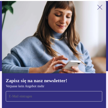
Zapisz się na nasz newsletter!
Nie przegap żadnej oferty.
Zarejestruj się
Informacje na temat używania danych osobowych znajdują się w
naszej
Polityce prywatności
Zapisz się na nasz newsletter!
Pobierz aplikację refurbed
Verpasse kein Angebot mehr
Dla iOS i Android