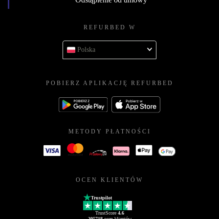
REFURBED W
Polska
POBIERZ APLIKACJĘ REFURBED
METODY PŁATNOŚCI
OCEN KLIENTÓW
Trustpilot
TrustScore
4.6
205718
ocen klientów