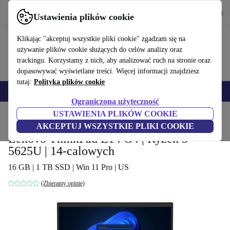
Pobierz aplikację
Pobierz
Ustawienia plików cookie
Korzystaj z refurbed szybko i łatwo
Klikając "akceptuj wszystkie pliki cookie" zgadzam się na
używanie plików cookie służących do celów analizy oraz
trackingu. Korzystamy z nich, aby analizować ruch na stronie oraz
dopasowywać wyświetlane treści. Więcej informacji znajdziesz
tutaj:
Polityka plików cookie
Smartfony
Laptopy
Tablety
Smartwatche
Akcesoria
Słuchawki
Ograniczona użyteczność
USTAWIENIA PLIKÓW COOKIE
Strona główna
Produkty
Laptopy
Laptopy Lenovo
AKCEPTUJ WSZYSTKIE PLIKI COOKIE
Lenovo ThinkPad E14 G4 | Ryzen 5
5625U | 14-calowych
16 GB | 1 TB SSD | Win 11 Pro | US
(Zbieramy opinie)