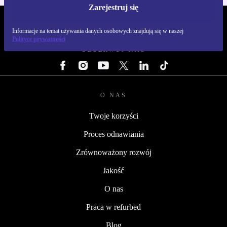
Zarejestruj się
REFURBED POLSKA - RETHINK NEW.
Informacje na temat używania danych osobowych znajdują się w naszej
Polityce prywatności
OBSERWUJ NAS
O NAS
Twoje korzyści
Proces odnawiania
Zrównoważony rozwój
Jakość
O nas
Praca w refurbed
Blog