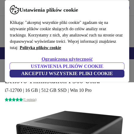
Pobierz aplikację
Pobierz
Ustawienia plików cookie
Korzystaj z refurbed szybko i łatwo
Klikając "akceptuj wszystkie pliki cookie" zgadzam się na
używanie plików cookie służących do celów analizy oraz
trackingu. Korzystamy z nich, aby analizować ruch na stronie oraz
dopasowywać wyświetlane treści. Więcej informacji znajdziesz
tutaj:
Polityka plików cookie
Smartfony
Laptopy
Tablety
Smartwatche
Akcesoria
Słuchawki
Ograniczona użyteczność
USTAWIENIA PLIKÓW COOKIE
Strona główna
Produkty
Komputery stacjonarne (PC)
Komputery Lenovo
AKCEPTUJ WSZYSTKIE PLIKI COOKIE
Lenovo ThinkStation P360 Ultra
i7-12700 | 16 GB | 512 GB SSD | Win 10 Pro
(1 opinia)