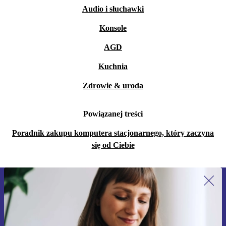
Audio i słuchawki
Konsole
AGD
Kuchnia
Zdrowie & uroda
Powiązanej treści
Poradnik zakupu komputera stacjonarnego, który zaczyna
się od Ciebie
Zapisz się na nasz newsletter!
Nie przegap żadnej oferty.