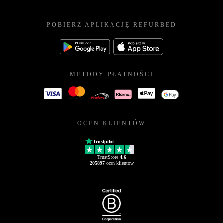
POBIERZ APLIKACJĘ REFURBED
METODY PŁATNOŚCI
OCEN KLIENTÓW
Trustpilot
TrustScore
4.6
205897
ocen klientów