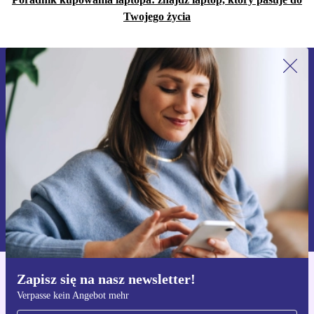
Twojego życia
Zapisz się na nasz newsletter!
Nie przegap żadnej oferty.
Zarejestruj się
Informacje na temat używania danych osobowych znajdują się w
naszej
Polityce prywatności
Zapisz się na nasz newsletter!
Pobierz aplikację refurbed
Verpasse kein Angebot mehr
Dla iOS i Android