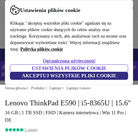
Pobierz aplikację
Pobierz
Ustawienia plików cookie
Korzystaj z refurbed szybko i łatwo
Klikając "akceptuj wszystkie pliki cookie" zgadzam się na
używanie plików cookie służących do celów analizy oraz
trackingu. Korzystamy z nich, aby analizować ruch na stronie oraz
dopasowywać wyświetlane treści. Więcej informacji znajdziesz
tutaj:
Polityka plików cookie
Smartfony
Laptopy
Tablety
Smartwatche
Akcesoria
Słuchawki
Ograniczona użyteczność
💰Zaoszczędź DODATKOWE 5% na wszystkich iPhone’ach – Kod:
USTAWIENIA PLIKÓW COOKIE
IPHONEDEAL –
Regulamin
AKCEPTUJ WSZYSTKIE PLIKI COOKIE
Strona główna
Produkty
Laptopy
Laptopy Lenovo
Lenovo ThinkPad E590 | i5-8365U | 15.6"
16 GB | 1 TB SSD | FHD | Kamera internetowa | Win 11 Pro |
DE
(1 opinia)