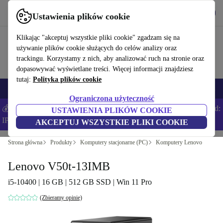
Pobierz aplikację
Pobierz
Ustawienia plików cookie
Korzystaj z refurbed szybko i łatwo
Klikając "akceptuj wszystkie pliki cookie" zgadzam się na
używanie plików cookie służących do celów analizy oraz
trackingu. Korzystamy z nich, aby analizować ruch na stronie oraz
dopasowywać wyświetlane treści. Więcej informacji znajdziesz
tutaj:
Polityka plików cookie
Smartfony
Laptopy
Tablety
Smartwatche
Akcesoria
Słuchawki
Ograniczona użyteczność
💰Zaoszczędź DODATKOWE 5% na wszystkich iPhone’ach – Kod:
USTAWIENIA PLIKÓW COOKIE
IPHONEDEAL –
Regulamin
AKCEPTUJ WSZYSTKIE PLIKI COOKIE
Strona główna
Produkty
Komputery stacjonarne (PC)
Komputery Lenovo
Lenovo V50t-13IMB
i5-10400 | 16 GB | 512 GB SSD | Win 11 Pro
(Zbieramy opinie)