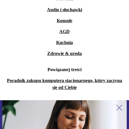
Audio i słuchawki
Konsole
AGD
Kuchnia
Zdrowie & uroda
Powiązanej treści
Poradnik zakupu komputera stacjonarnego, który zaczyna
się od Ciebie
Zapisz się na nasz newsletter!
Nie przegap żadnej oferty.