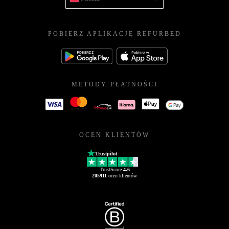
POBIERZ APLIKACJĘ REFURBED
METODY PŁATNOŚCI
OCEN KLIENTÓW
Trustpilot
TrustScore
4.6
205911
ocen klientów