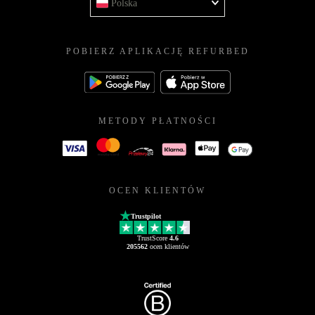
Polska
POBIERZ APLIKACJĘ REFURBED
METODY PŁATNOŚCI
OCEN KLIENTÓW
Trustpilot
TrustScore
4.6
205562
ocen klientów