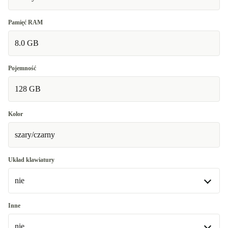
Pamięć RAM
8.0 GB
Pojemność
128 GB
Kolor
szary/czarny
Układ klawiatury
nie
nie
Inne
nie
ND (Nordycki)