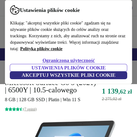
Pobierz aplikację
Pobierz
Ustawienia plików cookie
Korzystaj z refurbed szybko i łatwo
Klikając "akceptuj wszystkie pliki cookie" zgadzam się na
używanie plików cookie służących do celów analizy oraz
trackingu. Korzystamy z nich, aby analizować ruch na stronie oraz
dopasowywać wyświetlane treści. Więcej informacji znajdziesz
tutaj:
Polityka plików cookie
Smartfony
Laptopy
Tablety
Smartwatche
Akcesoria
Słuchawki
Ograniczona użyteczność
USTAWIENIA PLIKÓW COOKIE
Strona główna
Produkty
Laptopy
Konwertowalne 2 w 1
AKCEPTUJ WSZYSTKIE PLIKI COOKIE
Microsoft Surface Go 3 (2021)
| 6500Y | 10.5-calowego
1 139
,62 zł
2 275,02 zł
8 GB | 128 GB SSD | Platin | Win 11 S
(7 opinii)