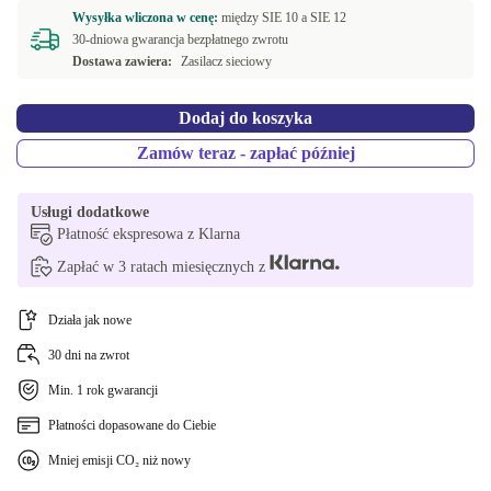
Wysyłka wliczona w cenę:
między
SIE 10 a
SIE 12
30-dniowa gwarancja bezpłatnego zwrotu
Dostawa zawiera:
Zasilacz sieciowy
Dodaj do koszyka
Zamów teraz - zapłać później
Usługi dodatkowe
Płatność ekspresowa z Klarna
Zapłać w 3 ratach miesięcznych z
Działa jak nowe
30 dni na zwrot
Min. 1 rok gwarancji
Płatności dopasowane do Ciebie
Mniej emisji CO₂ niż nowy