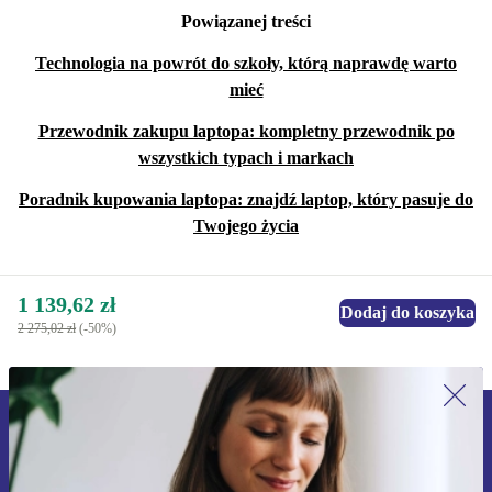
Powiązanej treści
Technologia na powrót do szkoły, którą naprawdę warto
mieć
Przewodnik zakupu laptopa: kompletny przewodnik po
wszystkich typach i markach
Poradnik kupowania laptopa: znajdź laptop, który pasuje do
Twojego życia
1 139,62 zł
Dodaj do koszyka
2 275,02 zł
(-50%)
Zapisz się na nasz newsletter!
Nie przegap żadnej oferty.