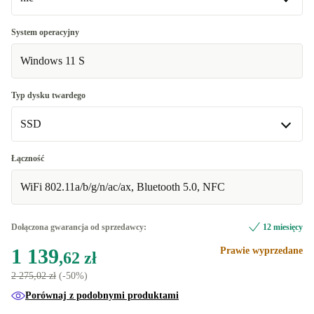
+215,03 zł
UK (Angielski UK)
Surface Dock
+215,03 zł
+86,02 zł
System operacyjny
Windows 11 S
US (Angielski US)
kompatybilny rysik
+215,03 zł
+150,52 zł
DE (Niemiecki)
kompatybilny rysik, Surface Dock
+258,04 zł
+236,54 zł
Typ dysku twardego
SSD
nie
SSD
Łączność
Dostępne w innych wariantach
WiFi 802.11a/b/g/n/ac/ax, Bluetooth 5.0, NFC
eMMC
+215,07 zł
Dołączona gwarancja od sprzedawcy:
12 miesięcy
1 139
Prawie wyprzedane
,62 zł
2 275,02 zł
(-50%)
Porównaj z podobnymi produktami