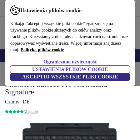
Pobierz aplikację
Pobierz
Ustawienia plików cookie
Korzystaj z refurbed szybko i łatwo
Klikając "akceptuj wszystkie pliki cookie" zgadzam się na
używanie plików cookie służących do celów analizy oraz
trackingu. Korzystamy z nich, aby analizować ruch na stronie oraz
dopasowywać wyświetlane treści. Więcej informacji znajdziesz
tutaj:
Polityka plików cookie
Smartfony
Laptopy
Tablety
Smartwatche
Akcesoria
Słuchawki
Ograniczona użyteczność
USTAWIENIA PLIKÓW COOKIE
Strona główna
Produkty
Akcesoria komputerowe
AKCEPTUJ WSZYSTKIE PLIKI COOKIE
Microsoft Surface Pro Klawiatura
Signature
Czarny | DE
(2 opinie)