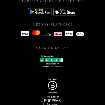
POBIERZ APLIKACJĘ REFURBED
METODY PŁATNOŚCI
OCEN KLIENTÓW
Trustpilot
TrustScore
4.6
205555
ocen klientów