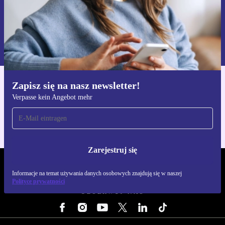
Zarejestruj się
Informacje na temat używania danych osobowych znajdują się w
naszej
Polityce prywatności
Zapisz się na nasz newsletter!
Pobierz aplikację refurbed
Verpasse kein Angebot mehr
Dla iOS i Android
Zarejestruj się
REFURBED POLSKA - RETHINK NEW.
Informacje na temat używania danych osobowych znajdują się w naszej
Polityce prywatności
OBSERWUJ NAS