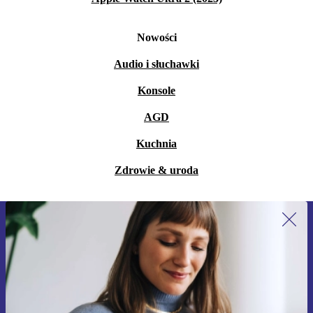
Nowości
Audio i słuchawki
Konsole
AGD
Kuchnia
Zdrowie & uroda
Zapisz się na nasz newsletter!
Nie przegap żadnej oferty.