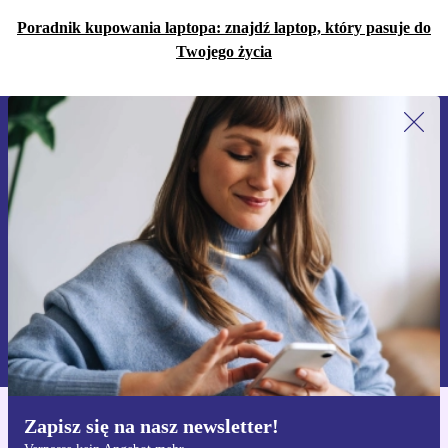
Poradnik kupowania laptopa: znajdź laptop, który pasuje do
Twojego życia
Zapisz się na nasz newsletter!
Nie przegap żadnej oferty.
Zarejestruj się
Informacje na temat używania danych osobowych znajdują się w
naszej
Polityce prywatności
Zapisz się na nasz newsletter!
Pobierz aplikację refurbed