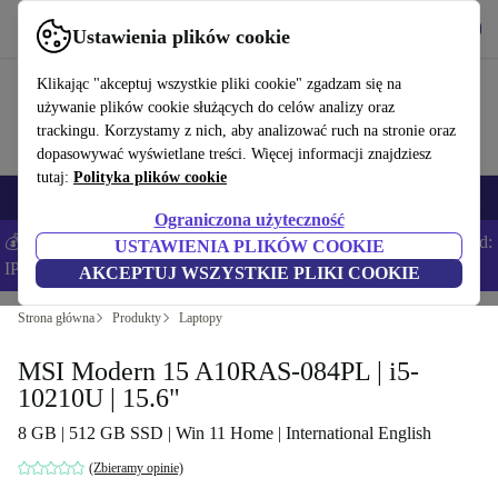
Pobierz aplikację
Pobierz
Ustawienia plików cookie
Korzystaj z refurbed szybko i łatwo
Klikając "akceptuj wszystkie pliki cookie" zgadzam się na
używanie plików cookie służących do celów analizy oraz
trackingu. Korzystamy z nich, aby analizować ruch na stronie oraz
dopasowywać wyświetlane treści. Więcej informacji znajdziesz
tutaj:
Polityka plików cookie
Smartfony
Laptopy
Tablety
Smartwatche
Akcesoria
Słuchawki
Ograniczona użyteczność
💰Zaoszczędź DODATKOWE 5% na wszystkich iPhone’ach – Kod:
USTAWIENIA PLIKÓW COOKIE
IPHONEDEAL –
Regulamin
AKCEPTUJ WSZYSTKIE PLIKI COOKIE
Strona główna
Produkty
Laptopy
MSI Modern 15 A10RAS-084PL | i5-
10210U | 15.6"
8 GB | 512 GB SSD | Win 11 Home | International English
(Zbieramy opinie)